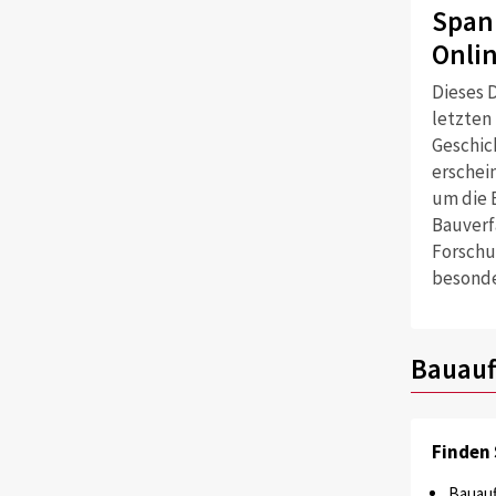
Span
Onli
Dieses D
letzten
Geschich
erschei
um die 
Bauverf
Forschu
besonde
Bauauf
Finden 
Bauauf