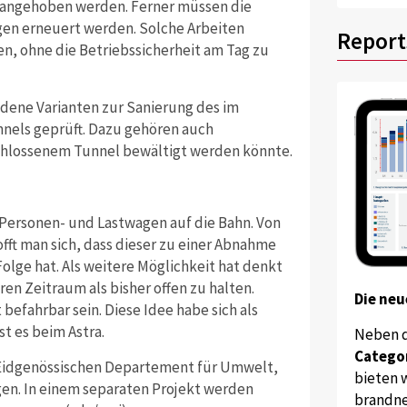
 angehoben werden. Ferner müssen die
gen erneuert werden. Solche Arbeiten
Report
n, ohne die Betriebssicherheit am Tag zu
dene Varianten zur Sanierung des im
nels geprüft. Dazu gehören auch
chlossenem Tunnel bewältigt werden könnte.
r Personen- und Lastwagen auf die Bahn. Von
fft man sich, dass dieser zu einer Abnahme
lge hat. Als weitere Möglichkeit hat denkt
en Zeitraum als bisher offen zu halten.
Die neu
befahrbar sein. Diese Idee habe sich als
t es beim Astra.
Neben 
Catego
m Eidgenössischen Departement für Umwelt,
bieten w
en. In einem separaten Projekt werden
brandne