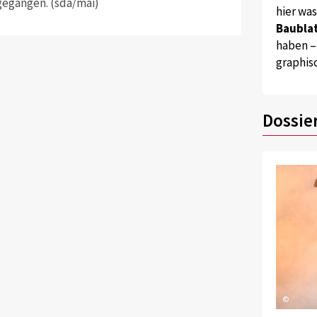
gegangen. (sda/mai)
hier wa
Baublat
haben –
graphis
Dossie
©