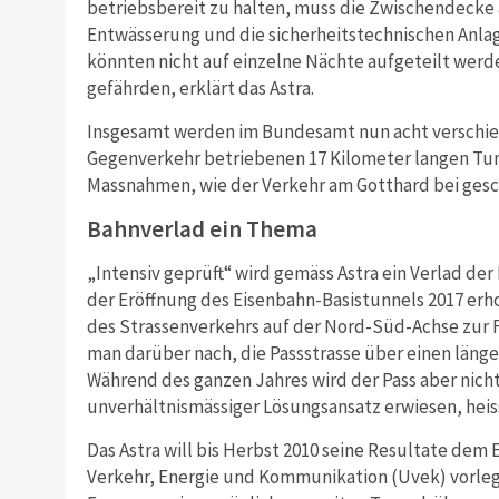
betriebsbereit zu halten, muss die Zwischendecke
Entwässerung und die sicherheitstechnischen Anla
könnten nicht auf einzelne Nächte aufgeteilt werde
gefährden, erklärt das Astra.
Insgesamt werden im Bundesamt nun acht verschie
Gegenverkehr betriebenen 17 Kilometer langen Tun
Massnahmen, wie der Verkehr am Gotthard bei ges
Bahnverlad ein Thema
„Intensiv geprüft“ wird gemäss Astra ein Verlad de
der Eröffnung des Eisenbahn-Basistunnels 2017 erho
des Strassenverkehrs auf der Nord-Süd-Achse zur Fo
man darüber nach, die Passstrasse über einen länger
Während des ganzen Jahres wird der Pass aber nicht 
unverhältnismässiger Lösungsansatz erwiesen, heiss
Das Astra will bis Herbst 2010 seine Resultate de
Verkehr, Energie und Kommunikation (Uvek) vorleg