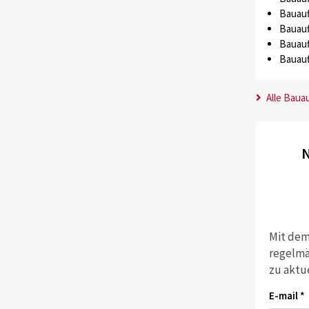
Bauauf
Bauauf
Bauauf
Bauauf
Alle Baua
N
Mit dem
regelmä
zu aktu
E-mail *