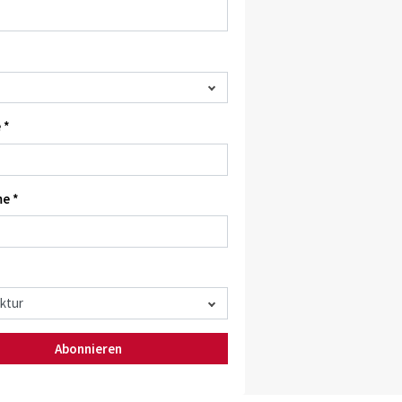
 *
e *
Abonnieren