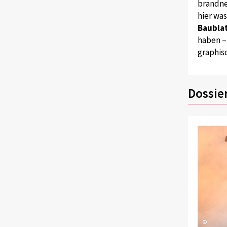
brandne
hier wa
Baublat
haben –
graphis
Dossie
©