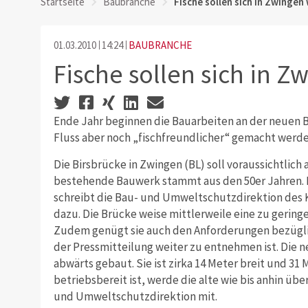
Startseite
Baubranche
Fische sollen sich in Zwingen
01.03.2010
14:24
BAUBRANCHE
Fische sollen sich in Z
Ende Jahr beginnen die Bauarbeiten an der neuen Bi
Fluss aber noch „fischfreundlicher“ gemacht werde
Die Birsbrücke in Zwingen (BL) soll voraussichtli
bestehende Bauwerk stammt aus den 50er Jahren. D
schreibt die Bau- und Umweltschutzdirektion des K
dazu. Die Brücke weise mittlerweile eine zu gering
Zudem genügt sie auch den Anforderungen bezügli
der Pressmitteilung weiter zu entnehmen ist. Die n
abwärts gebaut. Sie ist zirka 14 Meter breit und 31 
betriebsbereit ist, werde die alte wie bis anhin übe
und Umweltschutzdirektion mit.