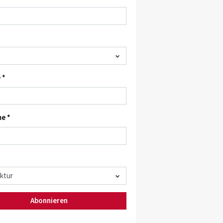
 *
e *
Abonnieren