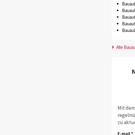
Bauauf
Bauauf
Bauauf
Bauauf
Bauauf
Alle Baua
N
Mit dem
regelmä
zu aktu
E-mail *