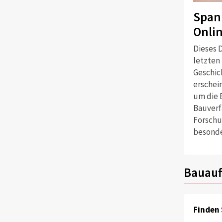
Span
Onli
Dieses D
letzten
Geschich
erschei
um die 
Bauverf
Forschu
besonde
Bauauf
Finden 