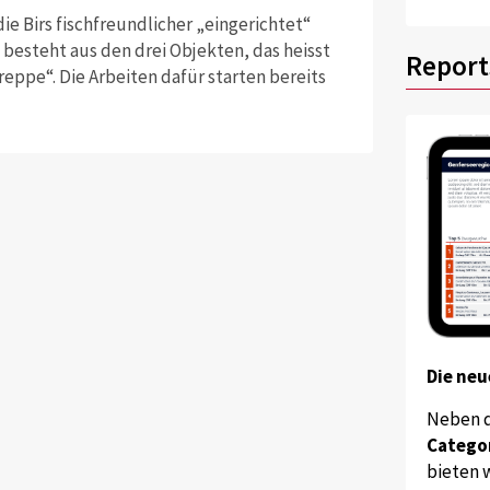
e Birs fischfreundlicher „eingerichtet“
s besteht aus den drei Objekten, das heisst
Report
eppe“. Die Arbeiten dafür starten bereits
Die neu
Neben 
Catego
bieten w