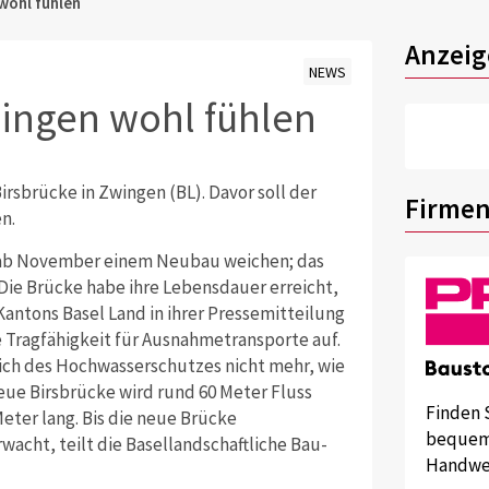
 wohl fühlen
Anzeig
NEWS
wingen wohl fühlen
rsbrücke in Zwingen (BL). Davor soll der
Firmen
n.
ch ab November einem Neubau weichen; das
ie Brücke habe ihre Lebensdauer erreicht,
antons Basel Land in ihrer Pressemitteilung
e Tragfähigkeit für Ausnahmetransporte auf.
ch des Hochwasserschutzes nicht mehr, wie
eue Birsbrücke wird rund 60 Meter Fluss
Finden 
Meter lang. Bis die neue Brücke
bequem 
rwacht, teilt die Basellandschaftliche Bau-
Handwer