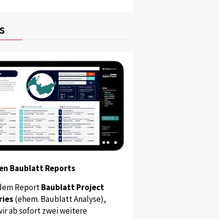
s
en Baublatt Reports
dem Report
Baublatt Project
ries
(ehem. Baublatt Analyse),
ir ab sofort zwei weitere