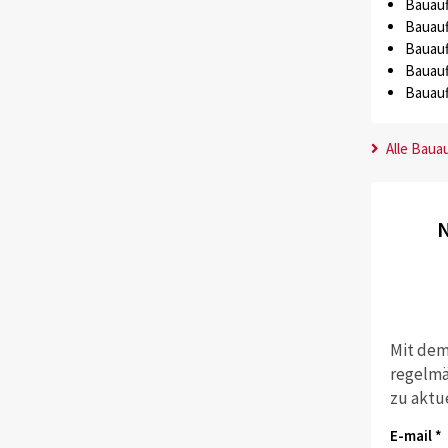
Bauauf
Bauauf
Bauauf
Bauauf
Bauauf
Alle Baua
N
Mit dem
regelmä
zu aktu
E-mail *