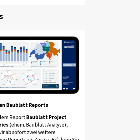
s
en Baublatt Reports
dem Report
Baublatt Project
ries
(ehem. Baublatt Analyse),
ir ab sofort zwei weitere
ue Reports als Zusatz. Erfahren Sie