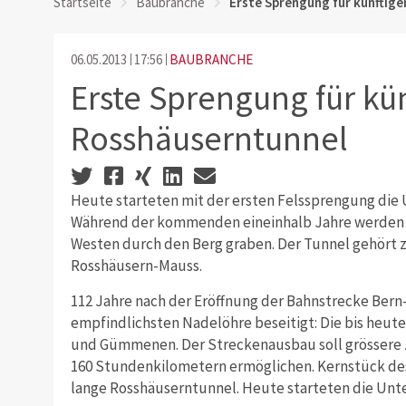
Startseite
Baubranche
Erste Sprengung für künftig
06.05.2013
17:56
BAUBRANCHE
Erste Sprengung für kü
Rosshäuserntunnel
Heute starteten mit der ersten Felssprengung die
Während der kommenden eineinhalb Jahre werden s
Westen durch den Berg graben. Der Tunnel gehört
Rosshäusern-Mauss.
112 Jahre nach der Eröffnung der Bahnstrecke Bern
empfindlichsten Nadelöhre beseitigt: Die bis heut
und Gümmenen. Der Streckenausbau soll grössere 
160 Stundenkilometern ermöglichen. Kernstück des 
lange Rosshäuserntunnel. Heute starteten die Unt