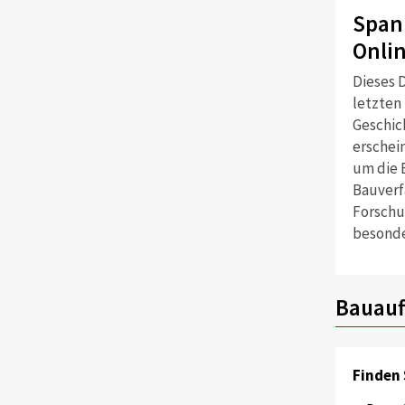
Span
Onli
Dieses D
letzten
Geschich
erschei
um die 
Bauverf
Forschu
besonde
Bauauf
Finden 