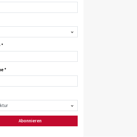
 *
e *
Abonnieren