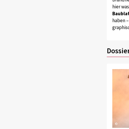
hier wa
Baublat
haben –
graphis
Dossie
©