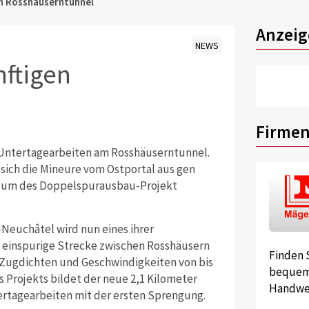
en Rosshäuserntunnel
Anzeig
NEWS
nftigen
Firmen
 Untertagearbeiten am Rosshäuserntunnel.
ich die Mineure vom Ostportal aus gen
 zum des Doppelspurausbau-Projekt
-Neuchâtel wird nun eines ihrer
e einspurige Strecke zwischen Rosshäusern
Finden 
Zugdichten und Geschwindigkeiten von bis
bequem 
Projekts bildet der neue 2,1 Kilometer
Handwer
ertagearbeiten mit der ersten Sprengung.