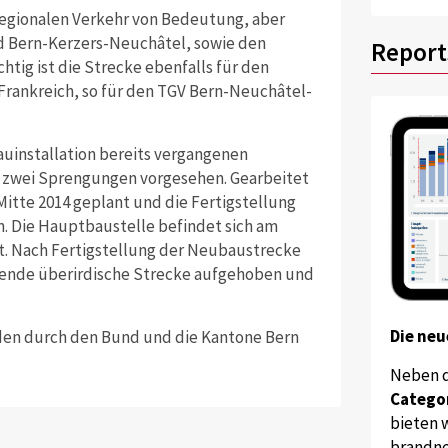
regionalen Verkehr von Bedeutung, aber
d Bern-Kerzers-Neuchâtel, sowie den
Report
tig ist die Strecke ebenfalls für den
Frankreich, so für den TGV Bern-Neuchâtel-
auinstallation bereits vergangenen
 zwei Sprengungen vorgesehen. Gearbeitet
Mitte 2014 geplant und die Fertigstellung
n. Die Hauptbaustelle befindet sich am
. Nach Fertigstellung der Neubaustrecke
aufende überirdische Strecke aufgehoben und
Die neu
den durch den Bund und die Kantone Bern
Neben 
Catego
bieten w
brandne