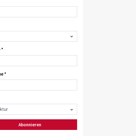
 *
e *
Abonnieren