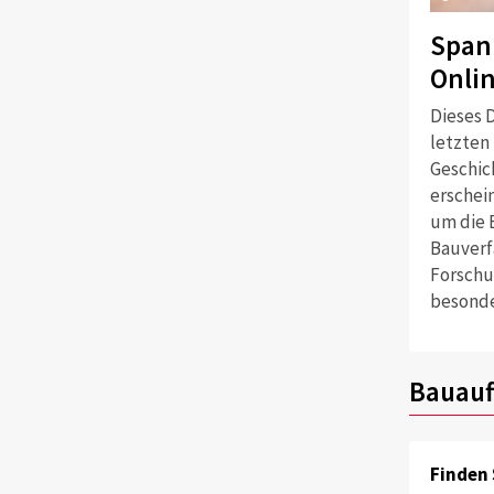
Span
Onli
Dieses D
letzten
Geschich
erschei
um die 
Bauverf
Forschu
besonde
Bauauf
Finden 