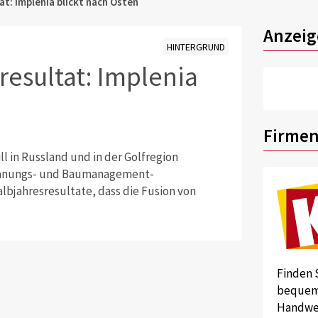
at: Implenia blickt nach Osten
Anzeig
HINTERGRUND
resultat: Implenia
Firmen
l in Russland und in der Golfregion
r Planungs- und Baumanagement-
lbjahresresultate, dass die Fusion von
Finden 
bequem 
Handwer