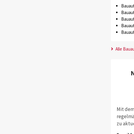
Bauauf
Bauauf
Bauauf
Bauauf
Bauauf
Alle Baua
N
Mit dem
regelmä
zu aktu