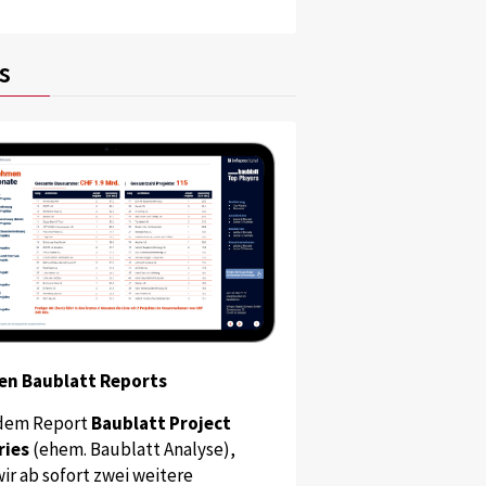
s
en Baublatt Reports
dem Report
Baublatt Project
ries
(ehem. Baublatt Analyse),
ir ab sofort zwei weitere