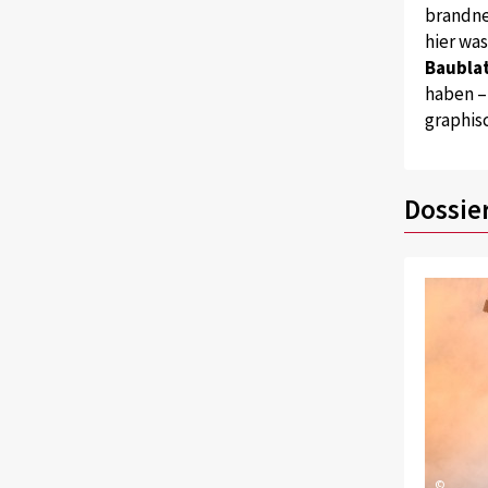
brandne
hier wa
Baublat
haben –
graphis
Dossie
©