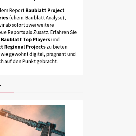
dem Report
Baublatt Project
ries
(ehem. Baublatt Analyse),
ir ab sofort zwei weitere
ue Reports als Zusatz. Erfahren Sie
s
Baublatt Top Players
und
t Regional Projects
zu bieten
 wie gewohnt digital, prägnant und
ch auf den Punkt gebracht.
r