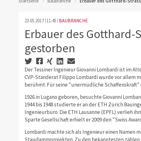
Startseite
Baubranche
Erbauer des Gotthard-Stras
23.05.2017
11:45
BAUBRANCHE
Erbauer des Gotthard-S
gestorben
Der Tessiner Ingenieur Giovanni Lombardi ist im Alt
CVP-Ständerat Filippo Lombardi wurde vor allem m
berühmt. Für seine "unermüdliche Schaffenskraft" e
1926 in Lugano geboren, besuchte Giovanni Lombard
1944 bis 1948 studierte er an der ETH Zürich Bauing
Ingenieurbüro. Die ETH Lausanne (EPFL) verlieh ihm
Sparte Gesellschaft erhielt er 2009 den "Swiss Award
Lombardi machte sich als Ingenieur einen Namen mi
Staudammprojekten. Zu den bekanntesten zählen d