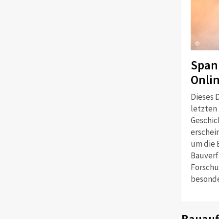
©
Span
Onli
Dieses D
letzten
Geschich
erschei
um die 
Bauverf
Forschu
besonde
Bauauf