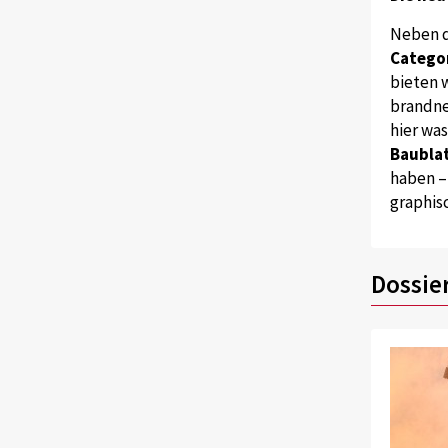
Neben 
Catego
bieten w
brandne
hier wa
Baublat
haben –
graphis
Dossie