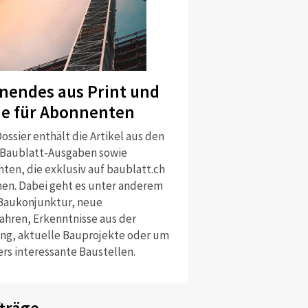
nendes aus Print und
ne für Abonnenten
ossier enthält die Artikel aus den
 Baublatt-Ausgaben sowie
ten, die exklusiv auf baublatt.ch
nen. Dabei geht es unter anderem
Baukonjunktur, neue
ahren, Erkenntnisse aus der
ng, aktuelle Bauprojekte oder um
rs interessante Baustellen.
träge