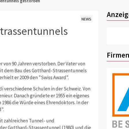
sentunnels gestorben
Anzeig
NEWS
trassentunnels
Firmen
er von 90 Jahren verstorben. Der Vater von
it dem Bau des Gotthard-Strassentunnels
rhielt er 2009 den "Swiss Award".
i verschiedene Schulen in der Schweiz. Von
enieur. Danach gründete er 1955 ein eigenes
 1986 die Würde eines Ehrendoktors. In der
".
t zahlreichen Tunnel- und
er Gotthard-Strassentunnel (1980) und die