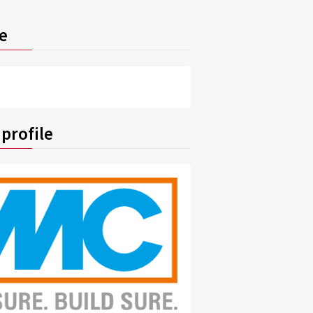
e
profile