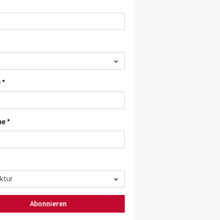
 *
e *
Abonnieren