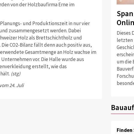
©
rden von der Holzbaufirma Erne im
Span
Onli
Planungs- und Produktionszeit in nur vier
t und zusammengesetzt werden. Dabei
Dieses D
weizer Holz als Brettschichtholz und
letzten
Die CO2-Bilanz fällt denn auch positiv aus,
Geschich
ie verwendete Gesamtmenge an Holz wachse im
erschei
s Unternehmen vor. Die Halle wurde aus
um die 
nverkleidung erstellt, wie das
Bauverf
hält.
(stg)
Forschu
besonde
vom 24. Juli
Bauauf
Finden 