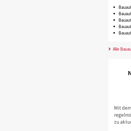
Bauauf
Bauauf
Bauauf
Bauauf
Bauauf
Alle Baua
N
Mit dem
regelmä
zu aktu