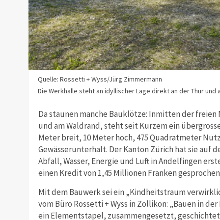
Quelle: Rossetti + Wyss/Jürg Zimmermann
Die Werkhalle steht an idyllischer Lage direkt an der Thur und
Da staunen manche Bauklötze: Inmitten der freien Na
und am Waldrand, steht seit Kurzem ein übergrosse
Meter breit, 10 Meter hoch, 475 Quadratmeter Nutzf
Gewässerunterhalt. Der Kanton Zürich hat sie auf 
Abfall, Wasser, Energie und Luft in Andelfingen erst
einen Kredit von 1,45 Millionen Franken gesprochen
Mit dem Bauwerk sei ein „Kindheitstraum verwirkli
vom Büro Rossetti + Wyss in Zollikon: „Bauen in der
ein Elementstapel, zusammengesetzt, geschichtet,