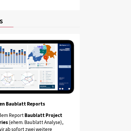
s
en Baublatt Reports
dem Report
Baublatt Project
ries
(ehem. Baublatt Analyse),
ir ab sofort zwei weitere