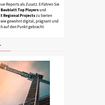
ue Reports als Zusatz. Erfahren Sie
s
Baublatt Top Players
und
t Regional Projects
zu bieten
 wie gewohnt digital, prägnant und
ch auf den Punkt gebracht.
tti + Wyss/Jürg Zimmermann
den sechs grosse Fahrzeuge und Maschinen für den Gewässerunterhalt Pla
r