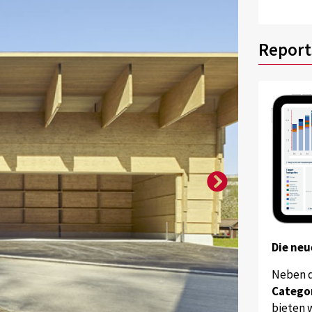
Report
Die neu
Neben 
Catego
bieten w