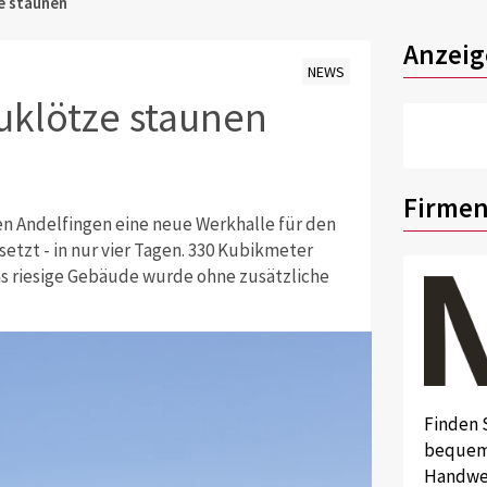
e staunen
Anzeig
NEWS
uklötze staunen
Firmen
n Andelfingen eine neue Werkhalle für den
tzt - in nur vier Tagen. 330 Kubikmeter
as riesige Gebäude wurde ohne zusätzliche
Finden 
bequem 
Handwer