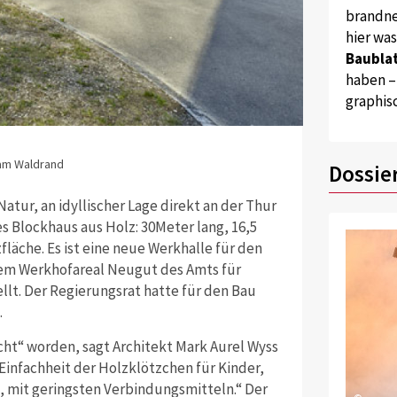
brandne
hier wa
Baublat
haben –
graphis
Quelle: Rosse
 am Waldrand
Im Neubau fin
Dossie
tur, an idyllischer Lage direkt an der Thur
s Blockhaus aus Holz: 30Meter lang, 16,5
läche. Es ist eine neue Werkhalle für den
dem Werkhofareal Neugut des Amts für
ellt. Der Regierungsrat hatte für den Bau
.
cht“ worden, sagt Architekt Mark Aurel Wyss
 Einfachheit der Holzklötzchen für Kinder,
 mit geringsten Verbindungsmitteln.“ Der