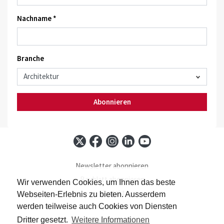
Nachname *
Branche
Abonnieren
Newsletter abonnieren
Baublatt abonnieren
Wir verwenden Cookies, um Ihnen das beste
Kontakt
Webseiten-Erlebnis zu bieten. Ausserdem
Impressum
werden teilweise auch Cookies von Diensten
Datenschutz
Dritter gesetzt.
Weitere Informationen