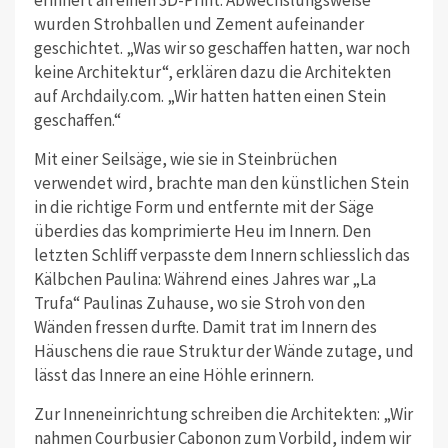
erinnert an einen 3D-Print: Abwechslungsweise
wurden Strohballen und Zement aufeinander
geschichtet. „Was wir so geschaffen hatten, war noch
keine Architektur“, erklären dazu die Architekten
auf Archdaily.com. „Wir hatten hatten einen Stein
geschaffen.“
Mit einer Seilsäge, wie sie in Steinbrüchen
verwendet wird, brachte man den künstlichen Stein
in die richtige Form und entfernte mit der Säge
überdies das komprimierte Heu im Innern. Den
letzten Schliff verpasste dem Innern schliesslich das
Kälbchen Paulina: Während eines Jahres war „La
Trufa“ Paulinas Zuhause, wo sie Stroh von den
Wänden fressen durfte. Damit trat im Innern des
Häuschens die raue Struktur der Wände zutage, und
lässt das Innere an eine Höhle erinnern.
Zur Inneneinrichtung schreiben die Architekten: „Wir
nahmen Courbusier Cabonon zum Vorbild, indem wir