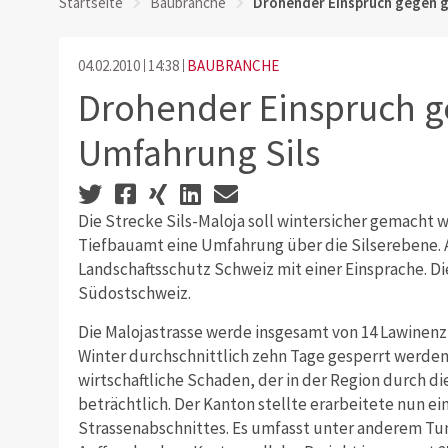
Startseite
Baubranche
Drohender Einspruch gegen g
04.02.2010
14:38
BAUBRANCHE
Drohender Einspruch g
Umfahrung Sils
Die Strecke Sils-Maloja soll wintersicher gemacht
Tiefbauamt eine Umfahrung über die Silserebene. A
Landschaftsschutz Schweiz mit einer Einsprache. Di
Südostschweiz.
Die Malojastrasse werde insgesamt von 14 Lawine
Winter durchschnittlich zehn Tage gesperrt werden,
wirtschaftliche Schaden, der in der Region durch d
beträchtlich. Der Kanton stellte erarbeitete nun e
Strassenabschnittes. Es umfasst unter anderem Tu