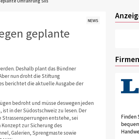
eplante Umfahrung Sils
Anzeig
NEWS
egen geplante
Firmen
 werden. Deshalb plant das Bündner
ber nun droht die Stiftung
es berichtet die aktuelle Ausgabe der
nzügen bedroht und müsse deswegen jeden
 ist in der Südostschweiz zu lesen. Der
Finden 
ie Strassensperrungen entstehe, sei
bequem 
in Konzept zur Sicherung des
Handwer
nnel, Galerien, Sprengmaste sowie