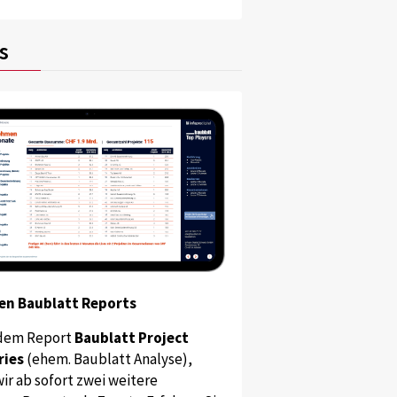
s
en Baublatt Reports
dem Report
Baublatt Project
ries
(ehem. Baublatt Analyse),
ir ab sofort zwei weitere