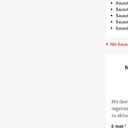
Bauauf
Bauauf
Bauauf
Bauauf
Bauauf
Alle Baua
N
Mit dem
regelmä
zu aktu
E-mail *