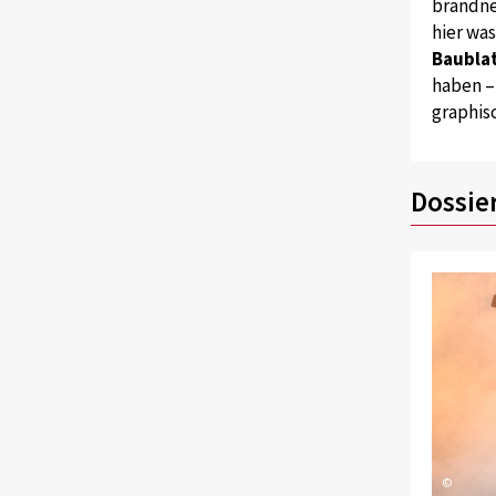
brandne
hier wa
Baublat
haben –
graphis
Dossie
©