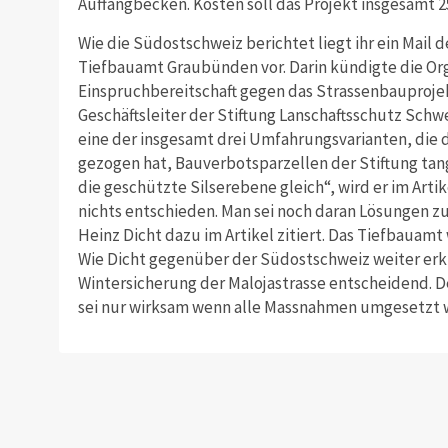
Auffangbecken. Kosten soll das Projekt insgesamt 25
Wie die Südostschweiz berichtet liegt ihr ein Mail 
Tiefbauamt Graubünden vor. Darin kündigte die Org
Einspruchbereitschaft gegen das Strassenbauproje
Geschäftsleiter der Stiftung Lanschaftsschutz Schwe
eine der insgesamt drei Umfahrungsvarianten, die d
gezogen hat, Bauverbotsparzellen der Stiftung tang
die geschützte Silserebene gleich“, wird er im Artik
nichts entschieden. Man sei noch daran Lösungen z
Heinz Dicht dazu im Artikel zitiert. Das Tiefbauamt 
Wie Dicht gegenüber der Südostschweiz weiter erklä
Wintersicherung der Malojastrasse entscheidend. 
sei nur wirksam wenn alle Massnahmen umgesetzt 