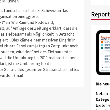
 Millionen.
des Landschaftsschutzes Schweiz an das
Report
anisation eine „grosse
kt“ an. Wie Raimund Rodewald,
iz, auf Anfrage der Zeitung erklärt, dass die
as Tiefbauamt als Möglichkeit in Betracht
iert. „Dies käme einem massiven Eingriff in
el zitiert. Es sei zum jetzigen Zeitpunkt noch
u suchen, wird der Chef des Tiefbauamtes
will die Umfahrung bis 2011 realisiert haben.
rt, ist die Umfahrung für die
Der Schutz des gesamten Strassensbschnittes
würden. (mai)
Die neu
Neben 
Catego
bieten w