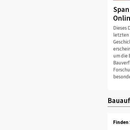
Span
Onli
Dieses D
letzten
Geschich
erschei
um die 
Bauverf
Forschu
besonde
Bauauf
Finden 