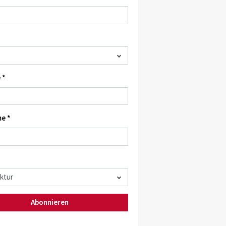
 *
e *
Abonnieren