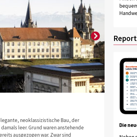
bequem 
Handwer
Report
Quelle: zvg
Die Fassade d
legante, neoklassizistische Bau, der
Die neu
d damals leer. Grund waren anstehende
reits ausgezogen war. Zwar sind
Neben 