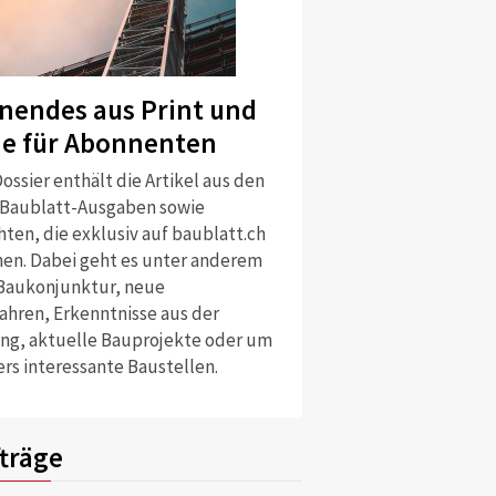
nendes aus Print und
ne für Abonnenten
ossier enthält die Artikel aus den
 Baublatt-Ausgaben sowie
ten, die exklusiv auf baublatt.ch
nen. Dabei geht es unter anderem
Baukonjunktur, neue
ahren, Erkenntnisse aus der
ng, aktuelle Bauprojekte oder um
rs interessante Baustellen.
träge