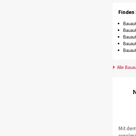
Finden 
Bauauf
Bauauf
Bauauf
Bauauf
Bauauf
Alle Baua
N
Mit dem
regelmä