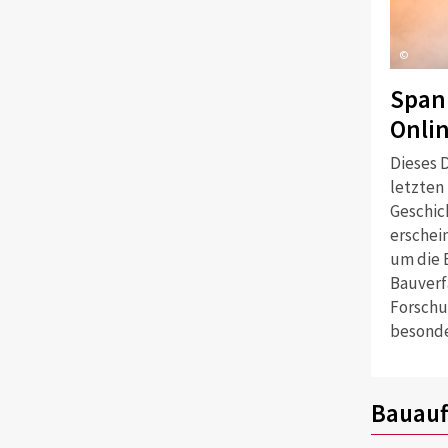
©
Span
Onli
Dieses D
letzten
Geschich
erschei
um die 
Bauverf
Forschu
besonde
Bauauf