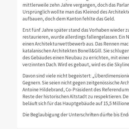
mittlerweile zehn Jahre vergangen, doch das Parla
Ursprünglich wollte man das Kleinod des Architekt
aufbauen, doch dem Kanton fehlte das Geld.
Erst fünf Jahre später stand das Vorhaben wieder z
restaurieren, wurde allerdings fallengelassen. Ein 
einen Architekturwettbewerb aus. Das Rennen mach
katalanischen Architekten Bonell&Gill. Sie schluge
des Gebäudes einen Neubau zu errichten, mit ein
verzinnten Dach. Wird es gebaut, wird es die Skylin
Davon sind viele nicht begeistert: „Überdimensioni
Gegnern. Sie seien nicht gegen zeitgenössische Arc
Antoine Hildebrand, Co-Präsident des Referendums
Reste der historischen Altstadt zu respektieren. De
beläuft sich für das Hauptgebäude auf 15,5 Million
Die Beglaubigung der Unterschriften dürfte bis End