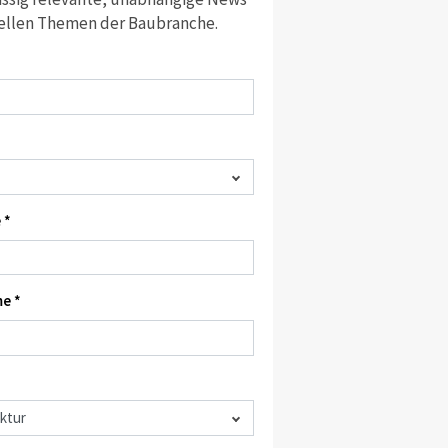
ellen Themen der Baubranche.
 *
e *