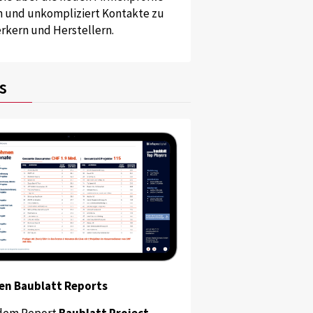
und unkompliziert Kontakte zu
kern und Herstellern.
s
es abgebrannten Gebäudes bleibt bestehen.
en Baublatt Reports
dem Report
Baublatt Project