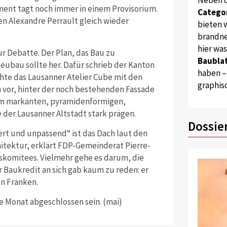
ment tagt noch immer in einem Provisorium.
Catego
en Alexandre Perrault gleich wieder
bieten w
brandne
hier wa
ur Debatte. Der Plan, das Bau zu
Baublat
Neubau sollte her. Dafür schrieb der Kanton
haben –
te das Lausanner Atelier Cube mit den
graphis
n vor, hinter der noch bestehenden Fassade
em markanten, pyramidenförmigen,
e der Lausanner Altstadt stark prägen.
Dossie
ert und unpassend“ ist das Dach laut den
hitektur, erklärt FDP-Gemeinderat Pierre-
komitees. Vielmehr gehe es darum, die
r Baukredit an sich gab kaum zu reden: er
en Franken.
e Monat abgeschlossen sein. (mai)