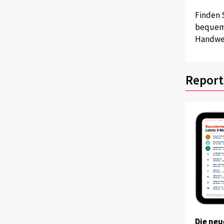
Finden 
bequem 
Handwer
Report
Die neu