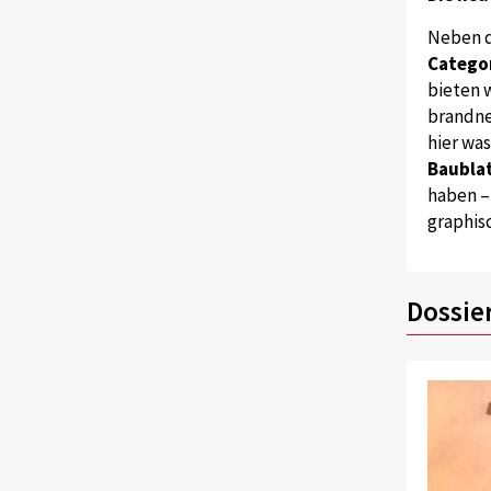
Neben 
Catego
bieten w
brandne
hier wa
Baublat
haben –
graphis
Dossie