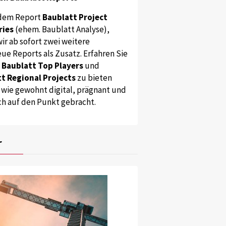
dem Report
Baublatt Project
ries
(ehem. Baublatt Analyse),
ir ab sofort zwei weitere
ue Reports als Zusatz. Erfahren Sie
s
Baublatt Top Players
und
t Regional Projects
zu bieten
 wie gewohnt digital, prägnant und
ch auf den Punkt gebracht.
r