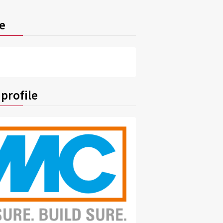
e
profile