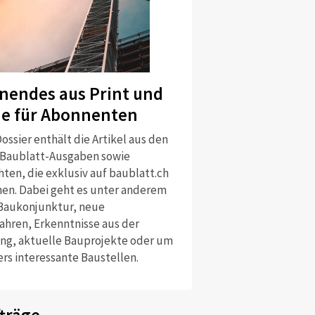
nendes aus Print und
ne für Abonnenten
ossier enthält die Artikel aus den
 Baublatt-Ausgaben sowie
ten, die exklusiv auf baublatt.ch
nen. Dabei geht es unter anderem
Baukonjunktur, neue
ahren, Erkenntnisse aus der
ng, aktuelle Bauprojekte oder um
rs interessante Baustellen.
träge