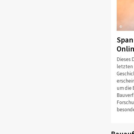
©
Span
Onli
Dieses D
letzten
Geschich
erschei
um die 
Bauverf
Forschu
besonde
Bauauf