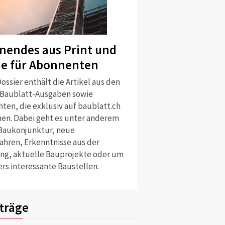
nendes aus Print und
ne für Abonnenten
ossier enthält die Artikel aus den
 Baublatt-Ausgaben sowie
ten, die exklusiv auf baublatt.ch
nen. Dabei geht es unter anderem
Baukonjunktur, neue
ahren, Erkenntnisse aus der
ng, aktuelle Bauprojekte oder um
rs interessante Baustellen.
träge