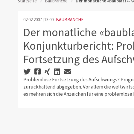
Startseite
Baubranche
Der monatliche «baublatt»-K
02.02.2007
13:00
BAUBRANCHE
Der monatliche «baubla
Konjunkturbericht: Pr
Fortsetzung des Aufsc
Problemlose Fortsetzung des Aufschwungs? Prognos
zurückhaltend abgegeben. Vor allem die weltwirtsc
es mehren sich die Anzeichen für eine problemlose