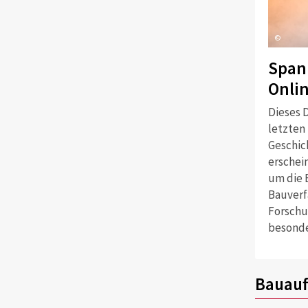
©
Span
Onli
Dieses D
letzten
Geschich
erschei
um die 
Bauverf
Forschu
besonde
Bauauf