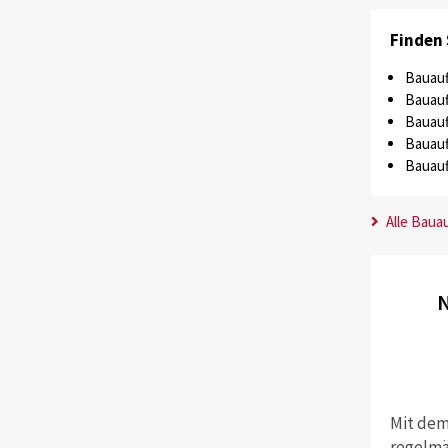
Finden 
Bauauf
Bauauf
Bauauf
Bauauf
Bauauf
Alle Baua
N
Mit dem
regelmä