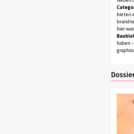
Catego
bieten w
brandne
hier wa
Baublat
haben –
graphis
Dossie