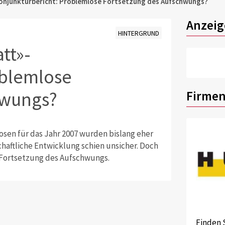
onjunkturbericht: Problemlose Fortsetzung des Aufschwungs?
Anzeig
HINTERGRUND
tt»-
oblemlose
hwungs?
Firmen
en für das Jahr 2007 wurden bislang eher
haftliche Entwicklung schien unsicher. Doch
 Fortsetzung des Aufschwungs.
Finden 