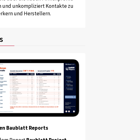
und unkompliziert Kontakte zu
kern und Herstellern.
s
en Baublatt Reports
dem Report
Baublatt Project