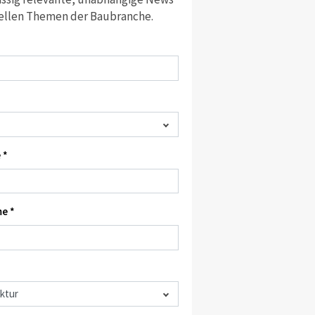
ellen Themen der Baubranche.
 *
e *