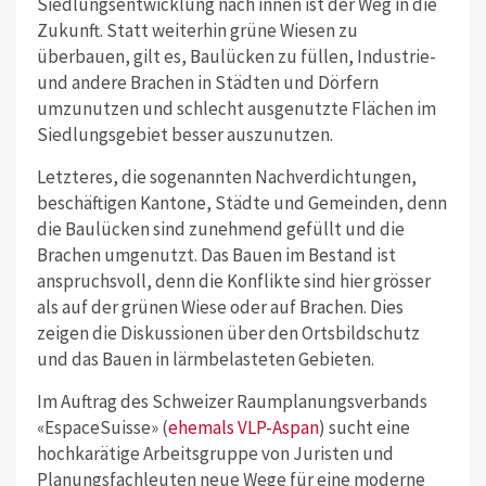
Siedlungsentwicklung nach innen ist der Weg in die
Zukunft. Statt weiterhin grüne Wiesen zu
überbauen, gilt es, Baulücken zu füllen, Industrie-
und andere Brachen in Städten und Dörfern
umzunutzen und schlecht ausgenutzte Flächen im
Siedlungsgebiet besser auszunutzen.
Letzteres, die sogenannten Nachverdichtungen,
beschäftigen Kantone, Städte und Gemeinden, denn
die Baulücken sind zunehmend gefüllt und die
Brachen umgenutzt. Das Bauen im Bestand ist
anspruchsvoll, denn die Konflikte sind hier grösser
als auf der grünen Wiese oder auf Brachen. Dies
zeigen die Diskussionen über den Ortsbildschutz
und das Bauen in lärmbelasteten Gebieten.
Im Auftrag des Schweizer Raumplanungsverbands
«EspaceSuisse» (
ehemals VLP-Aspan
) sucht eine
hochkarätige Arbeitsgruppe von Juristen und
Planungsfachleuten neue Wege für eine moderne