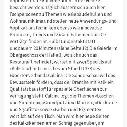
Impulsreferate können zudem in der Halle 2
besucht werden. Täglich äussern sich auch hier
Fachpersonen zu Themen wie Gebäudehüllen und
Wohnraumklima und stellen neue Anwendungs- und
Applikationstechniken ebenso wie innovative
Produkte, Trends und Zukunftsthemen vor. Die
Vorträge finden im Halbstundentakt statt
unddauern 20 Minuten (siehe Seite 12).Die Galerie im
Obergeschoss der Halle 3, wo sich auch das
Restaurant befindet, wartet mit zwei Specials auf:
«Kalk baut mit» heisst es am Stand D 338 des
Expertenverbands Calcina. Die Sonderschau will das
Bewusstsein fördern, dass der Branche mit Kalk ein
Qualitätsbaustoff für spezielle Oberflächen zur
Verfügung steht. Calcina legt die Themen «Löschen
und Sumpfen», «Grundputz und Mörtel», «Deckputz
und Sgrafitto» sowie «Farben und Pigmente»
wörtlich auf den Tisch. Man wird hier neue Seiten
des Kalkskennenlernen.Schräg gegenüber, am