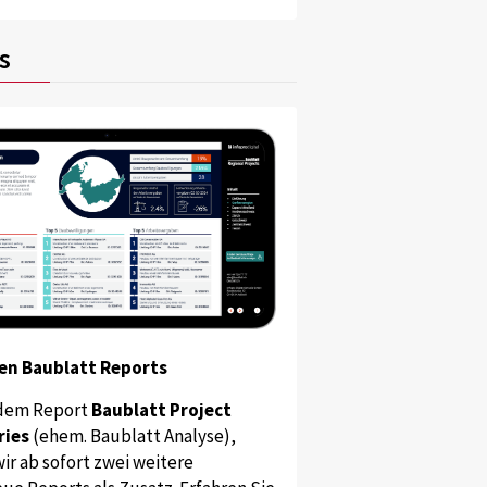
s
en Baublatt Reports
dem Report
Baublatt Project
ries
(ehem. Baublatt Analyse),
ir ab sofort zwei weitere