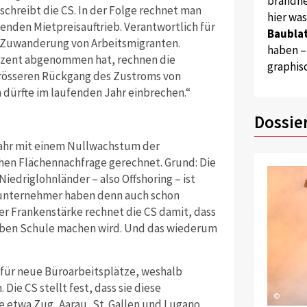
brandne
hreibt die CS. In der Folge rechnet man
hier wa
enden Mietpreisauftrieb. Verantwortlich für
Baublat
 Zuwanderung von Arbeitsmigranten.
haben –
ozent abgenommen hat, rechnen die
graphis
grösseren Rückgang des Zustroms von
dürfte im laufenden Jahr einbrechen.“
Dossie
Jahr mit einem Nullwachstum der
hen Flächennachfrage gerechnet. Grund: Die
iedriglohnländer – also Offshoring – ist
ossunternehmer haben denn auch schon
r Frankenstärke rechnet die CS damit, dass
ieben Schule machen wird. Und das wiederum
l für neue Büroarbeitsplätze, weshalb
Die CS stellt fest, dass sie diese
©
ie etwa Zug, Aarau, St. Gallen und Lugano