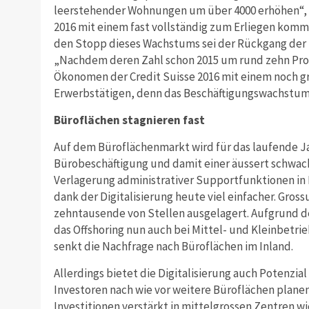
leerstehender Wohnungen um über 4000 erhöhen“, sc
2016 mit einem fast vollständig zum Erliegen komm
den Stopp dieses Wachstums sei der Rückgang der
„Nachdem deren Zahl schon 2015 um rund zehn Pr
Ökonomen der Credit Suisse 2016 mit einem noch 
Erwerbstätigen, denn das Beschäftigungswachstum 
Büroflächen stagnieren fast
Auf dem Büroflächenmarkt wird für das laufende 
Bürobeschäftigung und damit einer äussert schwac
Verlagerung administrativer Supportfunktionen in N
dank der Digitalisierung heute viel einfacher. Gr
zehntausende von Stellen ausgelagert. Aufgrund de
das Offshoring nun auch bei Mittel- und Kleinbetr
senkt die Nachfrage nach Büroflächen im Inland.
Allerdings bietet die Digitalisierung auch Potenzia
Investoren nach wie vor weitere Büroflächen planen. 
Investitionen verstärkt in mittelgrossen Zentren w