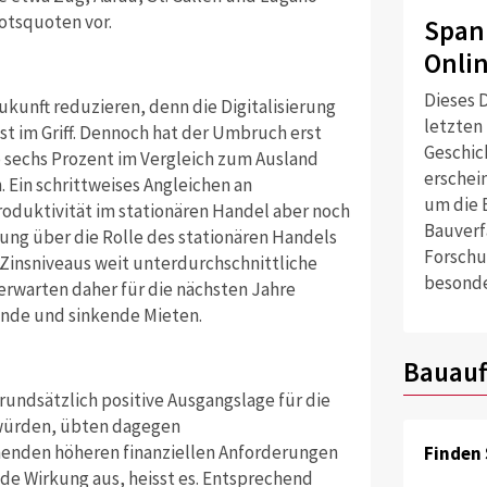
otsquoten vor.
Span
Onli
Dieses D
ukunft reduzieren, denn die Digitalisierung
letzten
t im Griff. Dennoch hat der Umbruch erst
Geschich
 sechs Prozent im Vergleich zum Ausland
erschei
 Ein schrittweises Angleichen an
um die 
roduktivität im stationären Handel aber noch
Bauverf
ung über die Rolle des stationären Handels
Forschu
en Zinsniveaus weit unterdurchschnittliche
besonde
rwarten daher für die nächsten Jahre
ände und sinkende Mieten.
Bauauf
rundsätzlich positive Ausgangslage für die
würden, übten dagegen
enden höheren finanziellen Anforderungen
Finden 
e Wirkung aus, heisst es. Entsprechend