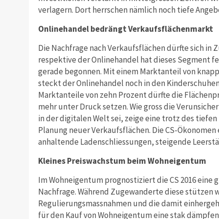
verlagern. Dort herrschen nämlich noch tiefe Angeb
Onlinehandel bedrängt Verkaufsflächenmarkt
Die Nachfrage nach Verkaufsflächen dürfte sich in Z
respektive der Onlinehandel hat dieses Segment fes
gerade begonnen. Mit einem Marktanteil von knapp
steckt der Onlinehandel noch in den Kinderschuhen.
Marktanteile von zehn Prozent dürfte die Flächenp
mehr unter Druck setzen. Wie gross die Verunsicher
in der digitalen Welt sei, zeige eine trotz des tief
Planung neuer Verkaufsflächen. Die CS-Ökonomen e
anhaltende Ladenschliessungen, steigende Leerst
Kleines Preiswachstum beim Wohneigentum
Im Wohneigentum prognostiziert die CS 2016 eine g
Nachfrage. Während Zugewanderte diese stützen 
Regulierungsmassnahmen und die damit einhergeh
für den Kauf von Wohneigentum eine stak dämpfend