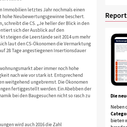
 Immobilien letztes Jahr nochmals einen
Report
mit hohe Neubewertungsgewinne beschert.
 schreibt die CS. „Je heller der Blick in den
tiert sich der Ausblick auf den
 steigen die Leerstände seit 2014 um mehr
 sich laut den CS-Ökonomen die Vermarktung
auf 28 Tage angestiegenen Insertionsdauer
etwohnungsmarkt aber immer noch hohe
keit nach wie vor stark ist. Entsprechend
chen weitgehend ungebremst. Die Ökonomen
ngen fertiggestellt werden. Ein Abebben der
ynamik bei den Baugesuchen nicht so rasch zu
Die neu
Neben 
Catego
bieten w
ungen wird auch 2016 die Zahl