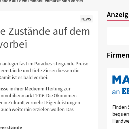
stände auf dem Immobilienmarkt sind vorbei
Anzeig
NEWS
he Zustände auf dem
vorbei
Firmen
nanleger fast im Paradies: steigende Preise
eerstände und tiefe Zinsen liessen die
amit ist es bald vorbei.
uisse in ihrer Medienmitteilung zur
 Immobilienmarkt 2016. Die Ökonomen
r in Zukunft vermehrt Eigenleistungen
Finden 
 auch weiterhin erzielen wollen. Das
bequem 
Handwer
Leerstände