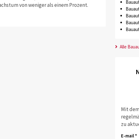
Bauauf
chstum von weniger als einem Prozent.
Bauauf
Bauauf
Bauauf
Bauauf
Alle Baua
N
Mit dem
regelmä
zu aktu
E-mail *