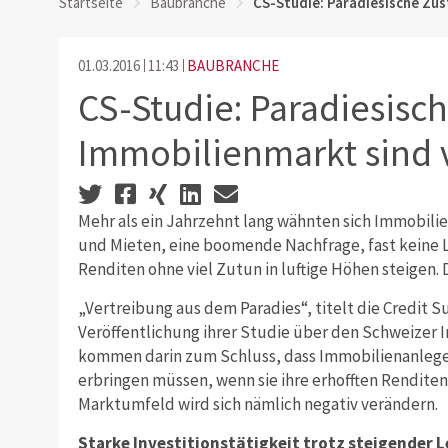
Startseite
Baubranche
CS-Studie: Paradiesische Zu
01.03.2016
11:43
BAUBRANCHE
CS-Studie: Paradiesisc
Immobilienmarkt sind 
Mehr als ein Jahrzehnt lang wähnten sich Immobilie
und Mieten, eine boomende Nachfrage, fast keine L
Renditen ohne viel Zutun in luftige Höhen steigen. D
„Vertreibung aus dem Paradies“, titelt die Credit S
Veröffentlichung ihrer Studie über den Schweizer
kommen darin zum Schluss, dass Immobilienanlege
erbringen müssen, wenn sie ihre erhofften Renditen
Marktumfeld wird sich nämlich negativ verändern.
Starke Investitionstätigkeit trotz steigender 