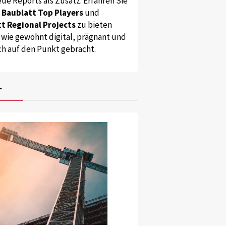
ue Reports als Zusatz. Erfahren Sie
s
Baublatt Top Players
und
t Regional Projects
zu bieten
 wie gewohnt digital, prägnant und
ch auf den Punkt gebracht.
r