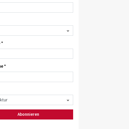
 *
e *
Abonnieren