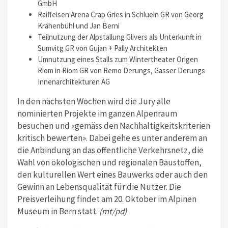
GmbH
Raiffeisen Arena Crap Gries in Schluein GR von Georg
Krähenbühl und Jan Berni
Teilnutzung der Alpstallung Glivers als Unterkunft in
Sumvitg GR von Gujan + Pally Architekten
Umnutzung eines Stalls zum Wintertheater Origen
Riom in Riom GR von Remo Derungs, Gasser Derungs
Innenarchitekturen AG
In den nächsten Wochen wird die Jury alle
nominierten Projekte im ganzen Alpenraum
besuchen und «gemäss den Nachhaltigkeitskriterien
kritisch bewerten». Dabei gehe es unter anderem an
die Anbindung an das öffentliche Verkehrsnetz, die
Wahl von ökologischen und regionalen Baustoffen,
den kulturellen Wert eines Bauwerks oder auch den
Gewinn an Lebensqualität für die Nutzer. Die
Preisverleihung findet am 20. Oktober im Alpinen
Museum in Bern statt.
(mt/pd)