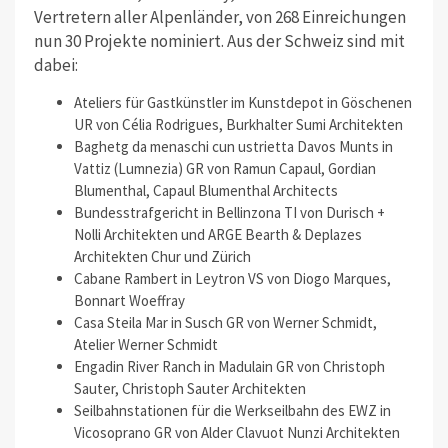
Vertretern aller Alpenländer, von 268 Einreichungen
nun 30 Projekte nominiert. Aus der Schweiz sind mit
dabei:
Ateliers für Gastkünstler im Kunstdepot in Göschenen
UR von Célia Rodrigues, Burkhalter Sumi Architekten
Baghetg da menaschi cun ustrietta Davos Munts in
Vattiz (Lumnezia) GR von Ramun Capaul, Gordian
Blumenthal, Capaul Blumenthal Architects
Bundesstrafgericht in Bellinzona TI von Durisch +
Nolli Architekten und ARGE Bearth & Deplazes
Architekten Chur und Zürich
Cabane Rambert in Leytron VS von Diogo Marques,
Bonnart Woeffray
Casa Steila Mar in Susch GR von Werner Schmidt,
Atelier Werner Schmidt
Engadin River Ranch in Madulain GR von Christoph
Sauter, Christoph Sauter Architekten
Seilbahnstationen für die Werkseilbahn des EWZ in
Vicosoprano GR von Alder Clavuot Nunzi Architekten