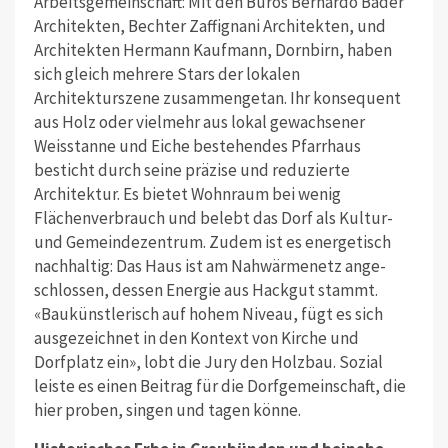
Arbeitsgemeinschaft: Mit den Büros Bernardo Bader
Architekten, Bechter Zaffignani Architekten, und
Architekten Hermann Kaufmann, Dornbirn, haben
sich gleich mehrere Stars der lokalen
Architekturszene zusammengetan. Ihr konsequent
aus Holz oder vielmehr aus lokal gewachsener
Weisstanne und Eiche bestehendes Pfarrhaus
besticht durch seine präzise und reduzierte
Architektur. Es bietet Wohnraum bei wenig
Flächenverbrauch und belebt das Dorf als Kultur-
und Gemeindezentrum. Zudem ist es energetisch
nachhaltig: Das Haus ist am Nahwärmenetz ange-
schlossen, dessen Energie aus Hackgut stammt.
«Baukünstlerisch auf hohem Niveau, fügt es sich
ausgezeichnet in den Kontext von Kirche und
Dorfplatz ein», lobt die Jury den Holzbau. Sozial
leiste es einen Beitrag für die Dorfgemeinschaft, die
hier proben, singen und tagen könne.