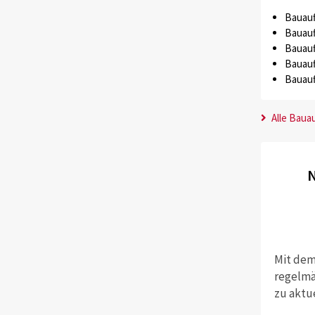
Bauauf
Bauauf
Bauauf
Bauauf
Bauauf
Alle Baua
N
Mit dem
regelmä
zu aktu