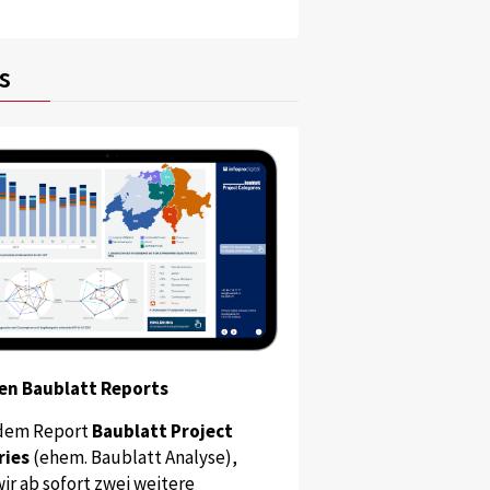
s
en Baublatt Reports
dem Report
Baublatt Project
ries
(ehem. Baublatt Analyse),
ir ab sofort zwei weitere