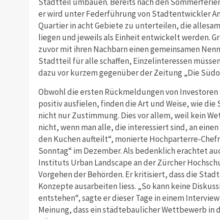
Stadtteil umbauen. Bereits nach den Sommerferien s
er wird unter Federführung von Stadtentwickler And
Quartier in acht Gebiete zu unterteilen, die alles
liegen und jeweils als Einheit entwickelt werden. 
zuvor mit ihren Nachbarn einen gemeinsamen Nenne
Stadtteil für alle schaffen, Einzelinteressen müsse
dazu vor kurzem gegenüber der Zeitung „Die Südo
Obwohl die ersten Rückmeldungen von Investoren
positiv ausfielen, finden die Art und Weise, wie die
nicht nur Zustimmung. Dies vor allem, weil kein W
nicht, wenn man alle, die interessiert sind, an eine
den Kuchen aufteilt“, monierte Hochparterre-Chef
Sonntag“ im Dezember. Als bedenklich erachtet auc
Instituts Urban Landscape an der Zürcher Hochsch
Vorgehen der Behörden. Er kritisiert, dass die Sta
Konzepte ausarbeiten liess. „So kann keine Diskuss
entstehen“, sagte er dieser Tage in einem Interview
Meinung, dass ein städtebaulicher Wettbewerb i