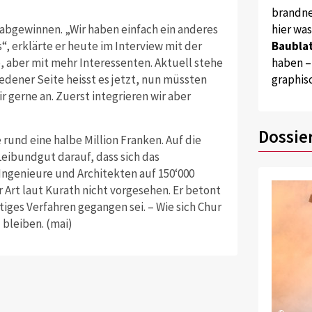
brandne
hier wa
 abgewinnen. „Wir haben einfach ein anderes
Baublat
, erklärte er heute im Interview mit der
haben –
, aber mit mehr Interessenten. Aktuell stehe
graphis
edener Seite heisst es jetzt, nun müssten
r gerne an. Zuerst integrieren wir aber
Dossie
rund eine halbe Million Franken. Auf die
Leibundgut darauf, dass sich das
Ingenieure und Architekten auf 150‘000
 Art laut Kurath nicht vorgesehen. Er betont
tiges Verfahren gegangen sei. – Wie sich Chur
 bleiben. (mai)