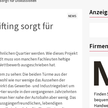
 sorgt für Diskussionen
Anzeig
NEWS
fting sorgt für
Firmen
nlichen Quartier werden. Wie dieses Projekt
tadt muss von manchen Fachleuten heftige
n Wettbewerb ausgeschrieben hat.
em zu sehen: Die beiden Türme aus der
ohl wie nur wenige das Aussehen der
irkt das Gewerbe- und Industriegebiet um
 Hier wurde in den vergangenen Jahrzehnten
Finden 
 man hier nahe der Autobahn aber wenig. Das
bequem 
m fussgängerfreundlichen, lebendigen
Handwer