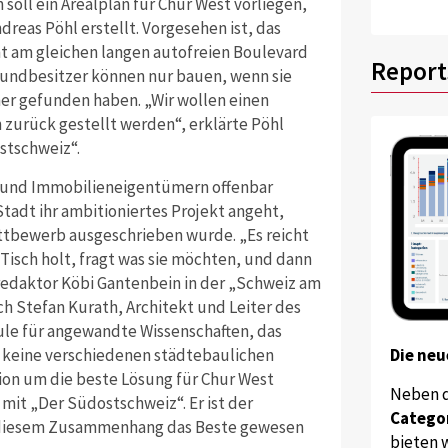
oll ein Arealplan für Chur West vorliegen,
reas Pöhl erstellt. Vorgesehen ist, das
amt am gleichen langen autofreien Boulevard
Report
Grundbesitzer können nur bauen, wenn sie
r gefunden haben. „Wir wollen einen
n zurück gestellt werden“, erklärte Pöhl
stschweiz“.
 und Immobilieneigentümern offenbar
 Stadt ihr ambitioniertes Projekt angeht,
ettbewerb ausgeschrieben wurde. „Es reicht
n Tisch holt, fragt was sie möchten, und dann
redaktor Köbi Gantenbein in der „Schweiz am
h Stefan Kurath, Architekt und Leiter des
ule für angewandte Wissenschaften, das
Die neu
dt keine verschiedenen städtebaulichen
ion um die beste Lösung für Chur West
Neben 
 mit „Der Südostschweiz“. Er ist der
Catego
n diesem Zusammenhang das Beste gewesen
bieten w