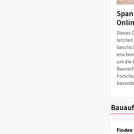
©
Span
Onli
Dieses D
letzten
Geschich
erschei
um die 
Bauverf
Forschu
besonde
Bauauf
Finden 