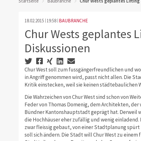
Startseite
Baubranche
Chur Wests geplantes Lifting
18.02.2015
19:58
BAUBRANCHE
Chur Wests geplantes Li
Diskussionen
Chur West soll zum fussgängerfreundlichen und woh
in Angriff genommen wird, passt nicht allen. Die S
Kritik einstecken, weil sie keinen städtebauliche
Die Wahrzeichen von Chur West sind schon von Weit
Feder von Thomas Domenig, dem Architekten, der w
Bündner Kantonshauptstadt geprägt hat. Derweil w
die Hochhäuser eher zufällig und wenig einladend.
zwar fleissig gebaut, von einer Stadtplanung spürt
soll sich ändern. Die Stadt will Chur West zu eine