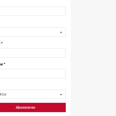
 *
e *
Abonnieren