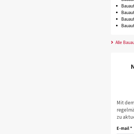
Bauauf
Bauauf
Bauauf
Bauauf
Alle Baua
N
Mit dem
regelmä
zu aktu
E-mail *