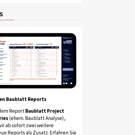
s
en Baublatt Reports
dem Report
Baublatt Project
ries
(ehem. Baublatt Analyse),
ir ab sofort zwei weitere
ue Reports als Zusatz. Erfahren Sie