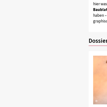
hier wa
Baublat
haben –
graphis
Dossie
©