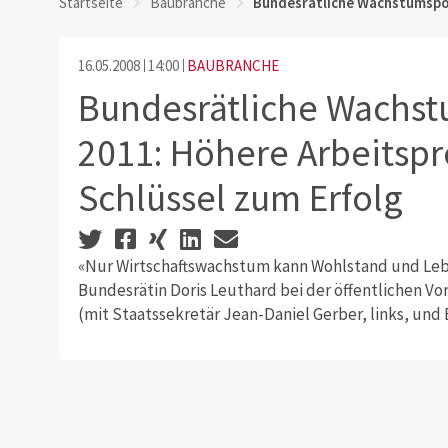
Startseite
Baubranche
Bundesrätliche Wachstumspoli
16.05.2008
14:00
BAUBRANCHE
Bundesrätliche Wachstu
2011: Höhere Arbeitspro
Schlüssel zum Erfolg
«Nur Wirtschaftswachstum kann Wohlstand und Leb
Bundesrätin Doris Leuthard bei der öffentlichen V
(mit Staatssekretär Jean-Daniel Gerber, links, und