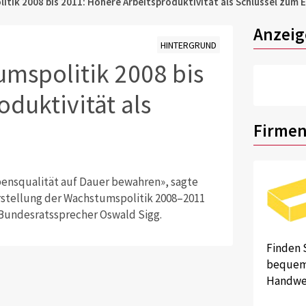
tik 2008 bis 2011: Höhere Arbeitsproduktivität als Schlüssel zum E
Anzeig
HINTERGRUND
mspolitik 2008 bis
duktivität als
Firmen
ensqualität auf Dauer bewahren», sagte
orstellung der Wachstumspolitik 2008–2011
 Bundesratssprecher Oswald Sigg.
Finden 
bequem 
Handwer