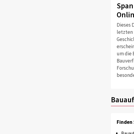
Span
Onli
Dieses D
letzten
Geschich
erschei
um die 
Bauverf
Forschu
besonde
Bauauf
Finden 
Bauauf