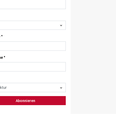
 *
e *
Abonnieren