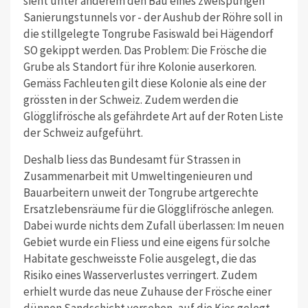
sieht unter anderem den Bau eines zweispurigen
Sanierungstunnels vor - der Aushub der Röhre soll in
die stillgelegte Tongrube Fasiswald bei Hägendorf
SO gekippt werden. Das Problem: Die Frösche die
Grube als Standort für ihre Kolonie auserkoren.
Gemäss Fachleuten gilt diese Kolonie als eine der
grössten in der Schweiz. Zudem werden die
Glögglifrösche als gefährdete Art auf der Roten Liste
der Schweiz aufgeführt.
Deshalb liess das Bundesamt für Strassen in
Zusammenarbeit mit Umweltingenieuren und
Bauarbeitern unweit der Tongrube artgerechte
Ersatzlebensräume für die Glögglifrösche anlegen.
Dabei wurde nichts dem Zufall überlassen: Im neuen
Gebiet wurde ein Fliess und eine eigens für solche
Habitate geschweisste Folie ausgelegt, die das
Risiko eines Wasserverlustes verringert. Zudem
erhielt wurde das neue Zuhause der Frösche einer
dünnen Sandschicht versehen, auf die Kies gelegt