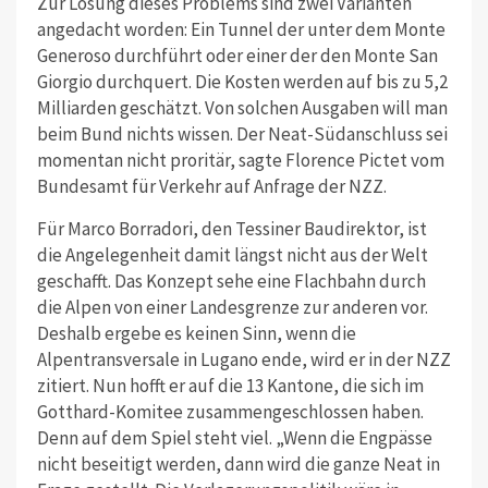
Zur Lösung dieses Problems sind zwei Varianten
angedacht worden: Ein Tunnel der unter dem Monte
Generoso durchführt oder einer der den Monte San
Giorgio durchquert. Die Kosten werden auf bis zu 5,2
Milliarden geschätzt. Von solchen Ausgaben will man
beim Bund nichts wissen. Der Neat-Südanschluss sei
momentan nicht proritär, sagte Florence Pictet vom
Bundesamt für Verkehr auf Anfrage der NZZ.
Für Marco Borradori, den Tessiner Baudirektor, ist
die Angelegenheit damit längst nicht aus der Welt
geschafft. Das Konzept sehe eine Flachbahn durch
die Alpen von einer Landesgrenze zur anderen vor.
Deshalb ergebe es keinen Sinn, wenn die
Alpentransversale in Lugano ende, wird er in der NZZ
zitiert. Nun hofft er auf die 13 Kantone, die sich im
Gotthard-Komitee zusammengeschlossen haben.
Denn auf dem Spiel steht viel. „Wenn die Engpässe
nicht beseitigt werden, dann wird die ganze Neat in