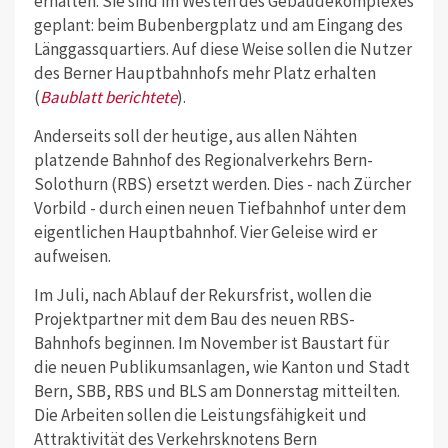
erhalten. Sie sind im Westen des Gebäudekomplexes
geplant: beim Bubenbergplatz und am Eingang des
Länggassquartiers. Auf diese Weise sollen die Nutzer
des Berner Hauptbahnhofs mehr Platz erhalten
(
Baublatt berichtete
).
Anderseits soll der heutige, aus allen Nähten
platzende Bahnhof des Regionalverkehrs Bern-
Solothurn (RBS) ersetzt werden. Dies - nach Zürcher
Vorbild - durch einen neuen Tiefbahnhof unter dem
eigentlichen Hauptbahnhof. Vier Geleise wird er
aufweisen.
Im Juli, nach Ablauf der Rekursfrist, wollen die
Projektpartner mit dem Bau des neuen RBS-
Bahnhofs beginnen. Im November ist Baustart für
die neuen Publikumsanlagen, wie Kanton und Stadt
Bern, SBB, RBS und BLS am Donnerstag mitteilten.
Die Arbeiten sollen die Leistungsfähigkeit und
Attraktivität des Verkehrsknotens Bern