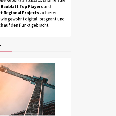
ue Reports als Zusatz. Erfahren Sie
s
Baublatt Top Players
und
t Regional Projects
zu bieten
 wie gewohnt digital, prägnant und
ch auf den Punkt gebracht.
r