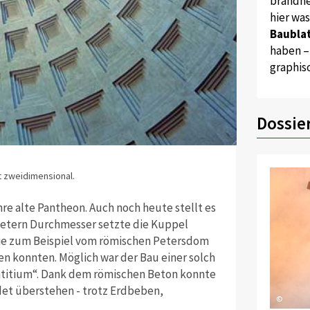
brandne
hier wa
Baublat
haben –
graphis
Dossie
t zweidimensional.
re alte Pantheon. Auch noch heute stellt es
 Metern Durchmesser setzte die Kuppel
ie zum Beispiel vom römischen Petersdom
en konnten. Möglich war der Bau einer solch
ntitium“. Dank dem römischen Beton konnte
det überstehen - trotz Erdbeben,
©