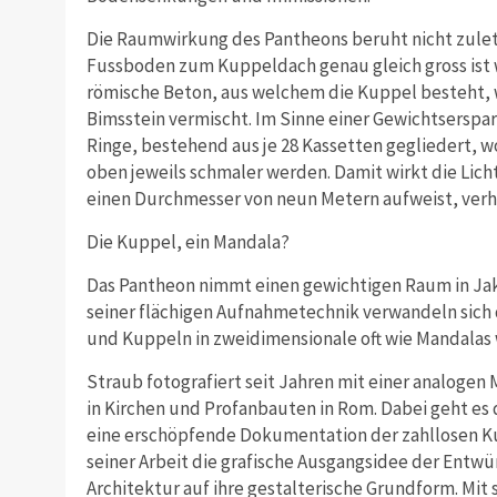
Die Raumwirkung des Pantheons beruht nicht zulet
Fussboden zum Kuppeldach genau gleich gross ist 
römische Beton, aus welchem die Kuppel besteht, 
Bimsstein vermischt. Im Sinne einer Gewichtserspar
Ringe, bestehend aus je 28 Kassetten gegliedert, w
oben jeweils schmaler werden. Damit wirkt die Lic
einen Durchmesser von neun Metern aufweist, verhä
Die Kuppel, ein Mandala?
Das Pantheon nimmt einen gewichtigen Raum in Ja
seiner flächigen Aufnahmetechnik verwandeln sich
und Kuppeln in zweidimensionale oft wie Mandalas 
Straub fotografiert seit Jahren mit einer analoge
in Kirchen und Profanbauten in Rom. Dabei geht es
eine erschöpfende Dokumentation der zahllosen Kup
seiner Arbeit die grafische Ausgangsidee der Entwü
Architektur auf ihre gestalterische Grundform. Mit 