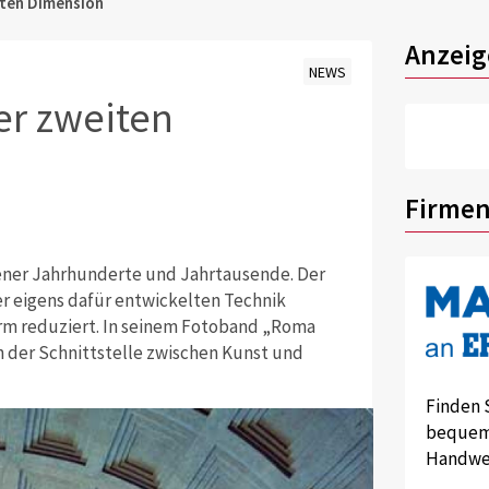
iten Dimension
Anzeig
NEWS
er zweiten
Firmen
ener Jahrhunderte und Jahrtausende. Der
er eigens dafür entwickelten Technik
rm reduziert. In seinem Fotoband „Roma
n der Schnittstelle zwischen Kunst und
Finden 
bequem 
Handwer