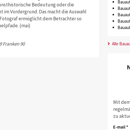
Bauauf
unsthistorische Bedeutung oder die
Bauauf
cht im Vordergrund. Das macht die Auswahl
Bauauf
 Fotograf ermöglicht dem Betrachter so
Bauauf
pelpfade. (mai)
Bauauf
59 Franken 90
Alle Baua
N
Mit dem
regelmä
zu aktu
E-mail *