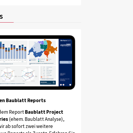
s
en Baublatt Reports
dem Report
Baublatt Project
ries
(ehem. Baublatt Analyse),
ir ab sofort zwei weitere