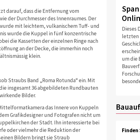
Span
zt darauf, dass die Entfernung vom
Onli
wie der Durchmesser des Innenraumes. Der
wurde mit leichtem, vulkanischem Tuff- und
Dieses D
nis wurde die Kuppel in fünf konzentrische
letzten
obei die Kassetten der einzelnen Ringe nach
Geschich
htöffnung an der Decke, die immerhin noch
erschei
ltnismässig klein.
um die 
Bauverf
Forschu
kob Straubs Band „Roma Rotunda“ ein. Mit
besonde
 die insgesamt 36 abgebildeten Rundbauten
wirkende Bilder.
Bauauf
n Mittelformatkamera das Innere von Kuppeln
 dem Grafikdesigner und Fotografen nicht um
pelkirchen der Stadt. Ihn interessierte bei
rfe oder vielmehr die Reduktion der
Finden 
seinen Bildern bringt sie Straub