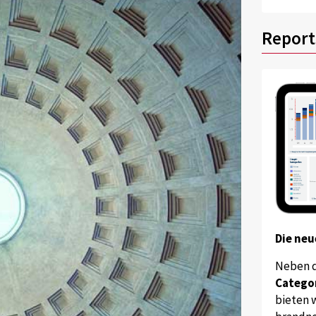
Report
Die neu
Neben 
Catego
bieten w