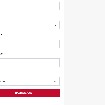
 *
e *
Abonnieren