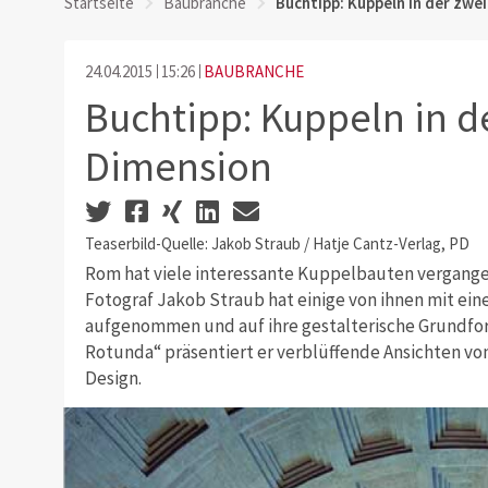
Startseite
Baubranche
Buchtipp: Kuppeln in der zwe
24.04.2015
15:26
BAUBRANCHE
Buchtipp: Kuppeln in d
Dimension
Teaserbild-Quelle: Jakob Straub / Hatje Cantz-Verlag, PD
Rom hat viele interessante Kuppelbauten vergang
Fotograf Jakob Straub hat einige von ihnen mit ein
aufgenommen und auf ihre gestalterische Grundfo
Rotunda“ präsentiert er verblüffende Ansichten vo
Design.