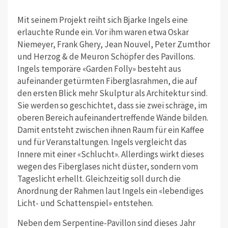
Mit seinem Projekt reiht sich Bjarke Ingels eine
erlauchte Runde ein. Vor ihm waren etwa Oskar
Niemeyer, Frank Ghery, Jean Nouvel, Peter Zumthor
und Herzog & de Meuron Schöpfer des Pavillons.
Ingels temporäre «Garden Folly» besteht aus
aufeinander getürmten Fiberglasrahmen, die auf
den ersten Blick mehr Skulptur als Architektur sind.
Sie werden so geschichtet, dass sie zwei schräge, im
oberen Bereich aufeinandertreffende Wände bilden.
Damit entsteht zwischen ihnen Raum für ein Kaffee
und für Veranstaltungen. Ingels vergleicht das
Innere mit einer «Schlucht». Allerdings wirkt dieses
wegen des Fiberglases nicht düster, sondern vom
Tageslicht erhellt. Gleichzeitig soll durch die
Anordnung der Rahmen laut Ingels ein «lebendiges
Licht- und Schattenspiel» entstehen.
Neben dem Serpentine-Pavillon sind dieses Jahr