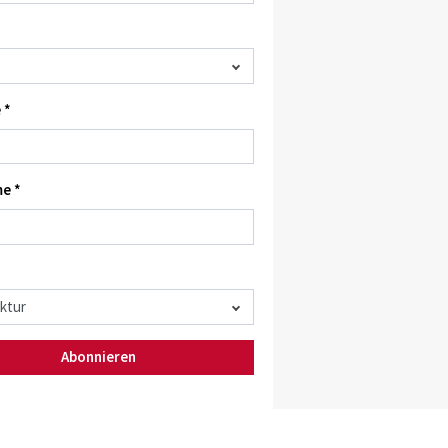
 *
e *
Abonnieren