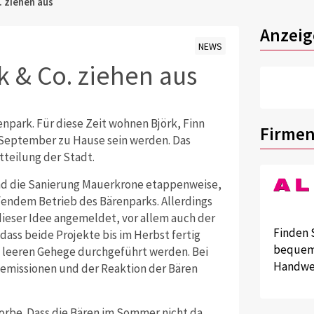
. ziehen aus
Anzeig
NEWS
k & Co. ziehen aus
npark. Für diese Zeit wohnen Björk, Finn
Firmen
e September zu Hause sein werden. Das
tteilung der Stadt.
und die Sanierung Mauerkrone etappenweise,
endem Betrieb des Bärenparks. Allerdings
eser Idee angemeldet, vor allem auch der
Finden 
ass beide Projekte bis im Herbst fertig
bequem 
m leeren Gehege durchgeführt werden. Bei
Handwer
emissionen und der Reaktion der Bären
lorbe. Dass die Bären im Sommer nicht da