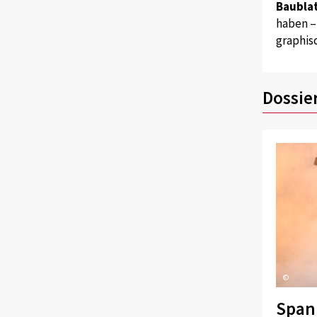
Baublat
haben –
graphis
Dossie
©
Span