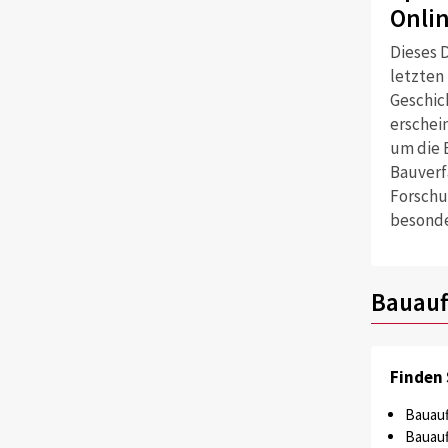
Onli
Dieses D
letzten
Geschich
erschei
um die 
Bauverf
Forschu
besonde
Bauauf
Finden 
Bauauf
Bauauf