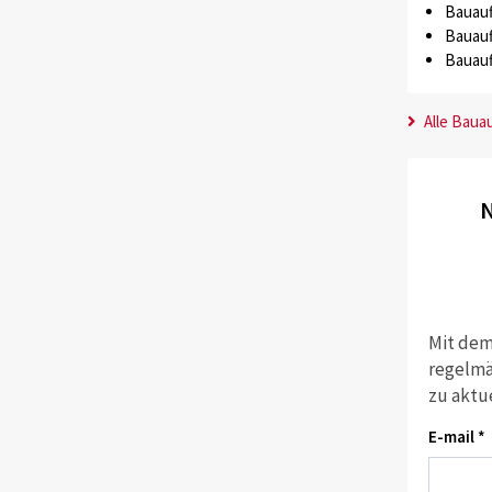
Bauauf
Bauauf
Bauauf
Alle Baua
N
Mit dem
regelmä
zu aktu
E-mail *