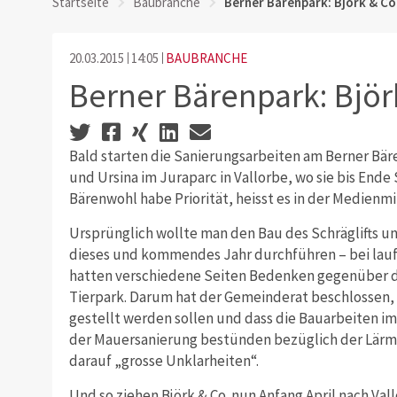
Startseite
Baubranche
Berner Bärenpark: Björk & Co
20.03.2015
14:05
BAUBRANCHE
Berner Bärenpark: Björ
Bald starten die Sanierungsarbeiten am Berner Bäre
und Ursina im Juraparc in Vallorbe, wo sie bis End
Bärenwohl habe Priorität, heisst es in der Medienmi
Ursprünglich wollte man den Bau des Schräglifts 
dieses und kommendes Jahr durchführen – bei lauf
hatten verschiedene Seiten Bedenken gegenüber di
Tierpark. Darum hat der Gemeinderat beschlossen, d
gestellt werden sollen und dass die Bauarbeiten i
der Mauersanierung bestünden bezüglich der Lärm
darauf „grosse Unklarheiten“.
Und so ziehen Björk & Co. nun Anfang April nach Val