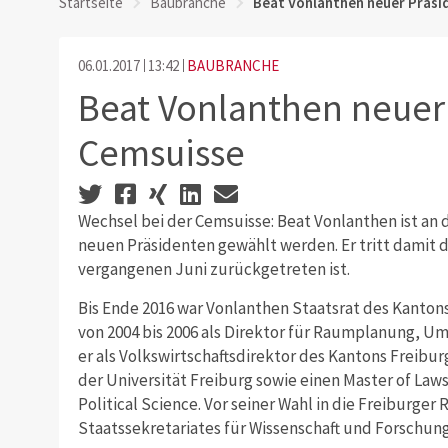
Startseite
Baubranche
Beat Vonlanthen neuer Präsi
06.01.2017
13:42
BAUBRANCHE
Beat Vonlanthen neuer 
Cemsuisse
Wechsel bei der Cemsuisse: Beat Vonlanthen ist a
neuen Präsidenten gewählt werden. Er tritt damit d
vergangenen Juni zurückgetreten ist.
Bis Ende 2016 war Vonlanthen Staatsrat des Kantons
von 2004 bis 2006 als Direktor für Raumplanung, Um
er als Volkswirtschaftsdirektor des Kantons Freibu
der Universität Freiburg sowie einen Master of Law
Political Science. Vor seiner Wahl in die Freiburger
Staatssekretariates für Wissenschaft und Forschung