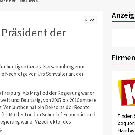
dent der Cemsuisse
Anzeig
NEWS
Präsident der
Firmen
n der heutigen Generalversammlung zum
ie Nachfolge von Urs Schwaller an, der
 Freiburg. Als Mitglied der Regierung war er
welt und Bau tätig, von 2007 bis 2016 amtete
rg. Vonlanthen hat ein Doktorat der Rechte
s (LL.M.) der London School of Economics and
Finden 
 Regierung war er Vizedirektor des
bequem 
.
Handwer