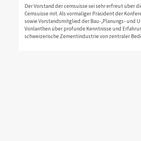
Der Vorstand der cemsuisse sei sehr erfreut über di
Cemsuisse mit. Als vormaliger Präsident der Konfe
sowie Vorstandsmitglied der Bau-,Planungs- und 
Vonlanthen über profunde Kenntnisse und Erfahrung
schweizerische Zementindustrie von zentraler Bed