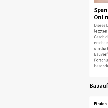
Span
Onli
Dieses D
letzten
Geschich
erschei
um die 
Bauverf
Forschu
besonde
Bauauf
Finden 