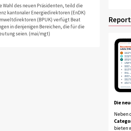
e Wahl des neuen Präsidenten, teild die
renz kantonaler Energiedirektoren (EnDK)
Report
Umweltdirektoren (BPUK) verfügt Beat
en in denjenigen Bereichen, die für die
eutung seien. (mai/mgt)
Die neu
Neben 
Catego
bieten w