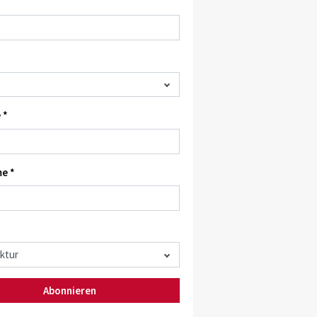
 *
e *
Abonnieren