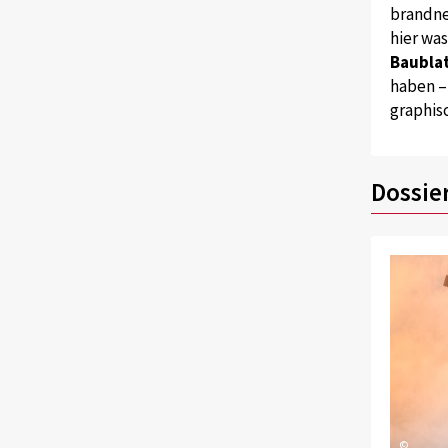
brandne
hier wa
Baublat
haben –
graphis
Dossie
©