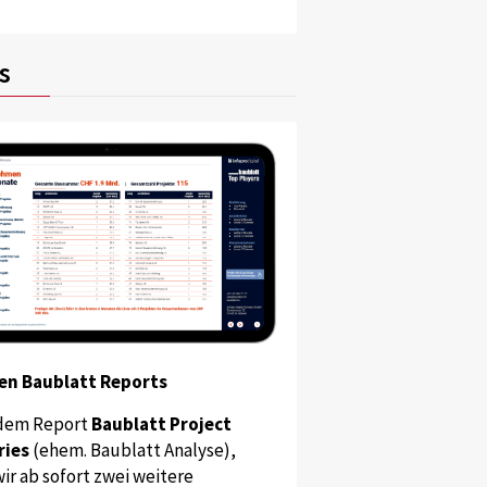
s
en Baublatt Reports
dem Report
Baublatt Project
ries
(ehem. Baublatt Analyse),
ir ab sofort zwei weitere