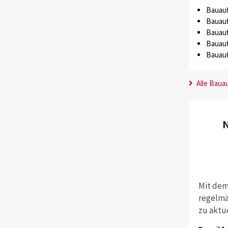
Bauauf
Bauauf
Bauauf
Bauauf
Bauauf
Alle Baua
N
Mit dem
regelmä
zu aktu