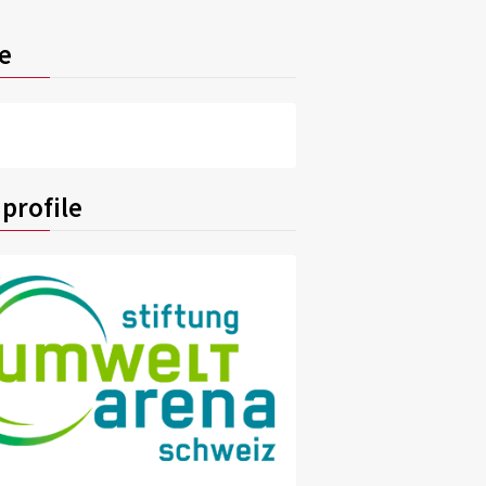
e
profile