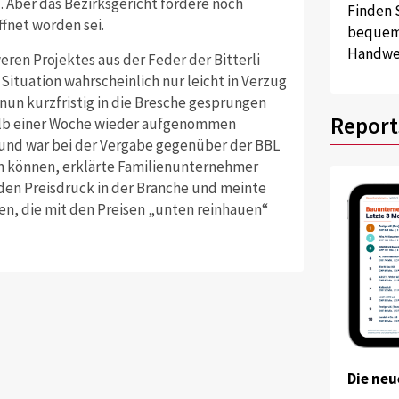
el. Aber das Bezirksgericht fordere noch
Finden 
fnet worden sei.
bequem 
Handwer
eren Projektes aus der Feder der Bitterli
Situation wahrscheinlich nur leicht in Verzug
nun kurzfristig in die Bresche gesprungen
Report
rhalb einer Woche wieder aufgenommen
 und war bei der Vergabe gegenüber der BBL
en können, erklärte Familienunternehmer
den Preisdruck in der Branche und meinte
en, die mit den Preisen „unten reinhauen“
Die neu