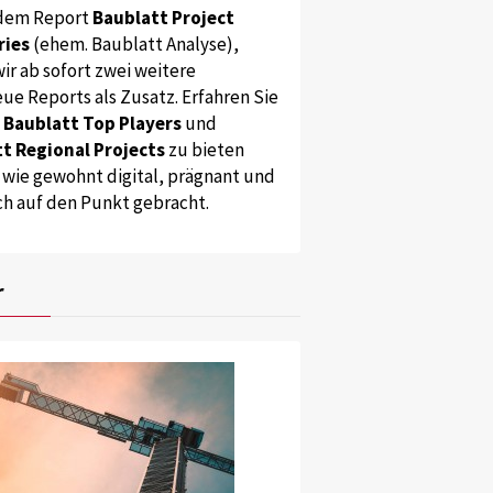
dem Report
Baublatt Project
ries
(ehem. Baublatt Analyse),
ir ab sofort zwei weitere
ue Reports als Zusatz. Erfahren Sie
s
Baublatt Top Players
und
t Regional Projects
zu bieten
 wie gewohnt digital, prägnant und
ch auf den Punkt gebracht.
r