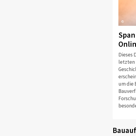
©
Span
Onli
Dieses D
letzten
Geschich
erschei
um die 
Bauverf
Forschu
besonde
Bauauf