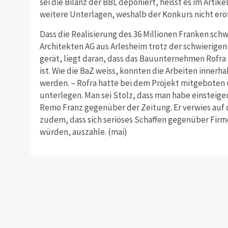
sei die Bilanz der BBL deponiert, heisst es im Artik
weitere Unterlagen, weshalb der Konkurs nicht eröf
Dass die Realisierung des 36 Millionen Franken schw
Architekten AG aus Arlesheim trotz der schwierigen 
gerät, liegt daran, dass das Bauunternehmen Rofra 
ist. Wie die BaZ weiss, konnten die Arbeiten inne
werden. – Rofra hatte bei dem Projekt mitgeboten
unterlegen. Man sei Stolz, dass man habe einsteig
Remo Franz gegenüber der Zeitung. Er verwies auf 
zudem, dass sich seriöses Schaffen gegenüber Firm
würden, auszahle. (mai)