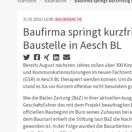
Startseite
Baubranche
Baufirma springt kurzfristig 
31.03.2016
16:08
BAUBRANCHE
Baufirma springt kurzfri
Baustelle in Aesch BL
Bereits August nächsten Jahres sollen über 300 Ki
und Kommunikationsstörungen im neuen Fachzent
(GSR) in Aesch BL therapiert werden können. Um di
stand es bis vor Kurzem offenbar nicht besonders g
Wie die Basler Zeitung (BaZ) in ihrer aktuellen Au
Geschäftsführer des mit dem Projekt beauftragte
offiziellen Baubeginn im Büro seines Zuhauses bei
dem Baustart erhielt die Stiftung laut BaZ die Nach
geworden ist. In der Folge wurden die Bauarbeiten