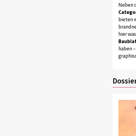
Neben 
Catego
bieten w
brandne
hier wa
Baublat
haben –
graphis
Dossie