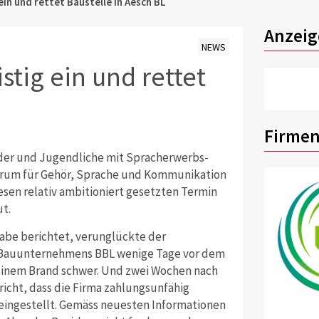
ein und rettet Baustelle in Aesch BL
Anzeig
NEWS
stig ein und rettet
Firmen
nder und Jugendliche mit Spracherwerbs-
rum für Gehör, Sprache und Kommunikation
esen relativ ambitioniert gesetzten Termin
ut.
sgabe berichtet, verunglückte der
n Bauunternehmens BBL wenige Tage vor dem
 einem Brand schwer. Und zwei Wochen nach
richt, dass die Firma zahlungsunfähig
 eingestellt. Gemäss neuesten Informationen