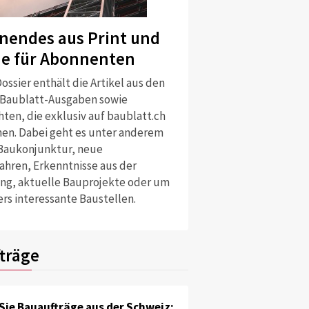
nendes aus Print und
ne für Abonnenten
ossier enthält die Artikel aus den
 Baublatt-Ausgaben sowie
ten, die exklusiv auf baublatt.ch
nen. Dabei geht es unter anderem
Baukonjunktur, neue
ahren, Erkenntnisse aus der
ng, aktuelle Bauprojekte oder um
rs interessante Baustellen.
träge
Sie Bauaufträge aus der Schweiz: