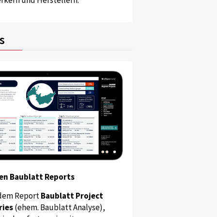
s
en Baublatt Reports
dem Report
Baublatt Project
ries
(ehem. Baublatt Analyse),