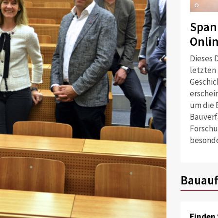
©
Span
Onli
Dieses D
letzten
Geschich
erschei
um die 
Bauverf
Forschu
besonde
Bauauf
Finden 