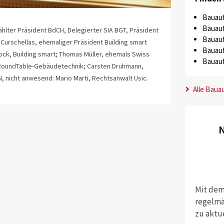
Bauauf
Bauauf
hlter Präsident BdCH, Delegierter SIA BGT, Präsident
Bauauf
l Curschellas, ehemaliger Präsident Building smart
Bauauf
chock, Building smart; Thomas Müller, ehemals Swiss
Bauauf
IM-RoundTable-Gebäudetechnik; Carsten Druhmann,
, nicht anwesend: Mario Marti, Rechtsanwalt Usic.
Alle Baua
N
Mit dem
regelmä
zu aktu