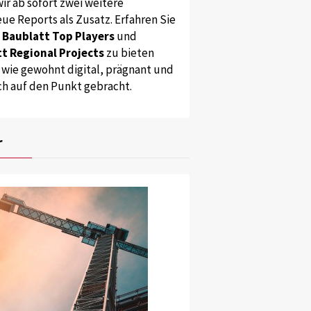
ir ab sofort zwei weitere
ue Reports als Zusatz. Erfahren Sie
s
Baublatt Top Players
und
t Regional Projects
zu bieten
 wie gewohnt digital, prägnant und
ch auf den Punkt gebracht.
r