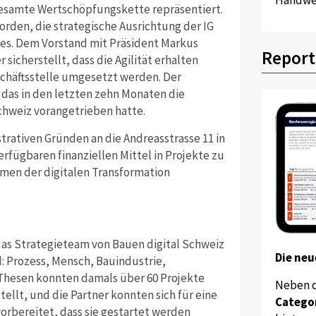
gesamte Wertschöpfungskette repräsentiert.
rden, die strategische Ausrichtung der IG
 es. Dem Vorstand mit Präsident Markus
Report
sicherstellt, dass die Agilität erhalten
schäftsstelle umgesetzt werden. Der
das in den letzten zehn Monaten die
chweiz vorangetrieben hatte.
strativen Gründen an die Andreasstrasse 11 in
erfügbaren finanziellen Mittel in Projekte zu
hmen der digitalen Transformation
das Strategieteam von Bauen digital Schweiz
Die neu
: Prozess, Mensch, Bauindustrie,
 Thesen konnten damals über 60 Projekte
Neben 
tellt, und die Partner konnten sich für eine
Catego
vorbereitet, dass sie gestartet werden