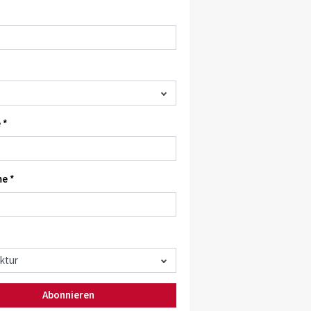
 *
e *
Abonnieren