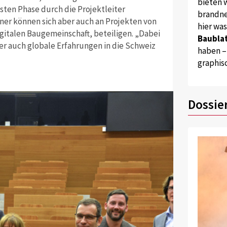
bieten w
sten Phase durch die Projektleiter
brandne
tner können sich aber auch an Projekten von
hier wa
igitalen Baugemeinschaft, beteiligen. „Dabei
Baublat
er auch globale Erfahrungen in die Schweiz
haben –
graphis
Dossie