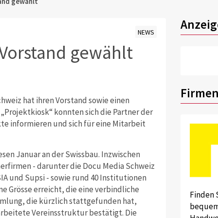
tand gewählt
Anzeig
NEWS
 Vorstand gewählt
Firmen
hweiz hat ihren Vorstand sowie einen
Projektkiosk“ konnten sich die Partner der
e informieren und sich für eine Mitarbeit
esen Januar an der Swissbau. Inzwischen
nerfirmen - darunter die Docu Media Schweiz
A und Supsi - sowie rund 40 Institutionen
ine Grösse erreicht, die eine verbindliche
Finden 
mlung, die kürzlich stattgefunden hat,
bequem 
rbeitete Vereinsstruktur bestätigt. Die
Handwer