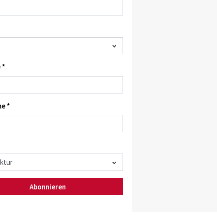
 *
e *
Abonnieren