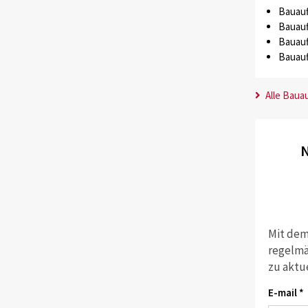
Bauauf
Bauauf
Bauauf
Bauauf
Alle Baua
N
Mit dem
regelmä
zu aktu
E-mail *