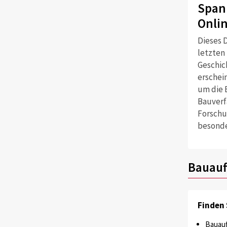
Span
Onli
Dieses D
letzten
Geschich
erschei
um die 
Bauverf
Forschu
besonde
Bauauf
Finden 
Bauauf