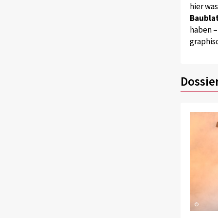
hier wa
Baublat
haben –
graphis
Dossie
©