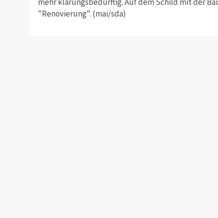
mehr klärungsbedürftig. Auf dem Schild mit der B
"Renovierung". (mai/sda)