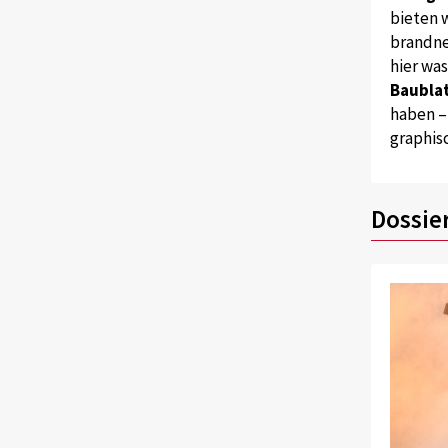
bieten w
brandne
hier wa
Baublat
haben –
graphis
Dossie