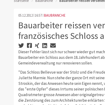
Startseite
Baubranche
Bauarbeiter reissen versehen
05.12.2012
16:57
BAUBRANCHE
Bauarbeiter reissen ve
französisches Schloss 
Dieser Fehler lässt sich nur schwer wieder gut mach
Bauarbeiter ein Schloss aus dem 18.Jahrhundert ab. 
Gemeindeverwaltung nur renovieren sollen.
"Das Schloss Bellevue war der Stolz und die Freude
Juliette Marmie. Nun stehe der ganze Ort mit sein
Stroskin, der das Anwesen heute sein Eigen nennt, 
das "erste Opfer" dieses Irrtums seiner polnischen B
Quadratmeter grosse Anwesen aber originalgetreu 
die Zerstörung des zum Architekturerbe erklärten S