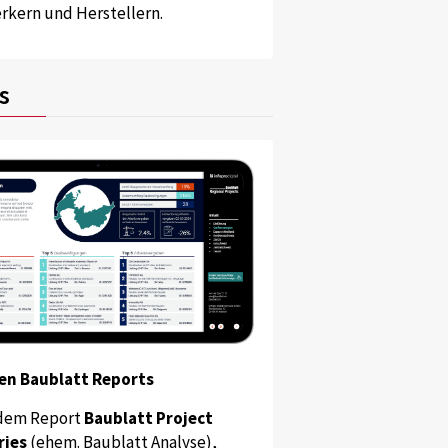
kern und Herstellern.
s
en Baublatt Reports
dem Report
Baublatt Project
ries
(ehem. Baublatt Analyse),