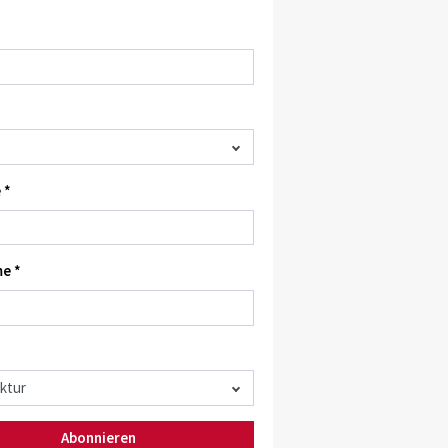
 *
e *
Abonnieren