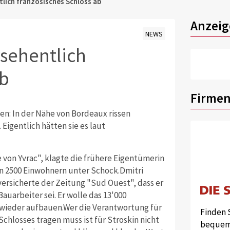
tlich französisches Schloss ab
Anzeig
NEWS
rsehentlich
ab
Firmen
en: In der Nähe von Bordeaux rissen
Eigentlich hätten sie es laut
 von Yvrac", klagte die frühere Eigentümerin
en 2500 Einwohnern unter Schock.Dmitri
versicherte der Zeitung "Sud Ouest", dass er
auarbeiter sei. Er wolle das 13'000
wieder aufbauen.Wer die Verantwortung für
Finden 
chlosses tragen muss ist für Stroskin nicht
bequem 