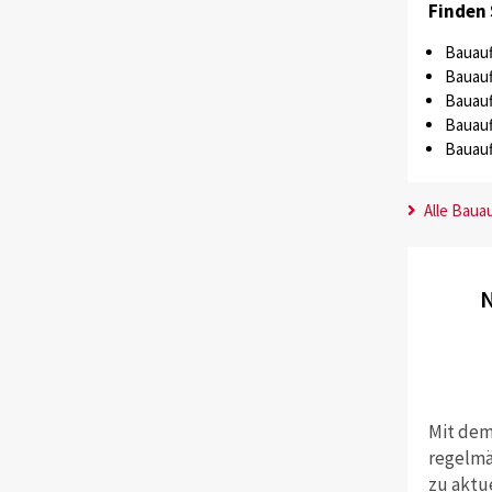
Finden 
Bauauf
Bauauf
Bauauf
Bauauf
Bauauf
Alle Baua
N
Mit dem
regelmä
zu aktu