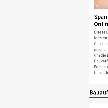
©
Span
Onli
Dieses D
letzten
Geschich
erschei
um die 
Bauverf
Forschu
besonde
Bauauf