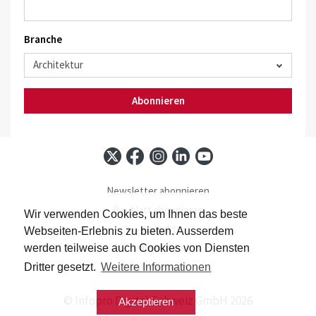
Branche
Abonnieren
Newsletter abonnieren
Baublatt abonnieren
Wir verwenden Cookies, um Ihnen das beste
Kontakt
Webseiten-Erlebnis zu bieten. Ausserdem
Impressum
werden teilweise auch Cookies von Diensten
Datenschutz
Dritter gesetzt.
Weitere Informationen
© Infopro Digital Schweiz GmbH 2026
Akzeptieren