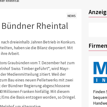
ner Rheintal
Anzeig
NEWS
m Bündner Rheintal
nach dreieinhalb Jahren Betrieb in Konkurs.
Firmen
eilten, haben sie die Bilanz deponiert. Mit
ihre Arbeit.
antons Graubünden vom 7. Dezember hat zum
nhof Swiss Timber geführt“, wird Mayr-
der Medienmitteilung zitiert. Weil der
n zum Bau eines neuen Pelletwerks mit zwei
t der Bündner Regierung abgeschlossene
 Millionen Franken hinfällig. Mit diesem
Finden 
/Ems die Basis entzogen worden, so Dringel.
bequem 
Handwer
Melnhof um alternative