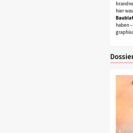
brandne
hier wa
Baublat
haben –
graphis
Dossie
©