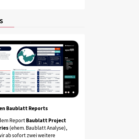
s
en Baublatt Reports
dem Report
Baublatt Project
ries
(ehem. Baublatt Analyse),
ir ab sofort zwei weitere