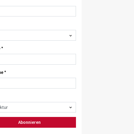
 *
e *
Abonnieren