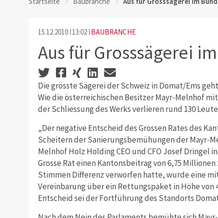
Startseite
Baubranche
Aus für Grosssägerei im Bünd
15.12.2010
13:02
BAUBRANCHE
Aus für Grosssägerei i
Die grösste Sägerei der Schweiz in Domat/Ems geht 
Wie die österreichischen Besitzer Mayr-Melnhof mitt
der Schliessung des Werks verlieren rund 130 Leute 
„Der negative Entscheid des Grossen Rates des K
Scheitern der Sanierungsbemühungen der Mayr-Mel
Melnhof Holz Holding CEO und CFO Josef Dringel in 
Grosse Rat einen Kantonsbeitrag von 6,75 Millione
Stimmen Differenz verworfen hatte, wurde eine mi
Vereinbarung über ein Rettungspaket in Höhe von 40
Entscheid sei der Fortführung des Standorts Domat
Nach dem Nein des Parlaments bemühte sich Mayr-