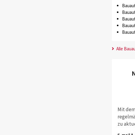
Bauauf
Bauauf
Bauauf
Bauauf
Bauauf
Alle Baua
N
Mit dem
regelmä
zu aktu