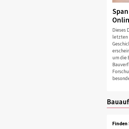
Span
Onli
Dieses D
letzten
Geschich
erschei
um die 
Bauverf
Forschu
besonde
Bauauf
Finden 