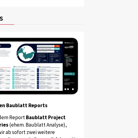
s
en Baublatt Reports
dem Report
Baublatt Project
ries
(ehem. Baublatt Analyse),
ir ab sofort zwei weitere