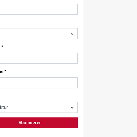
 *
e *
Abonnieren