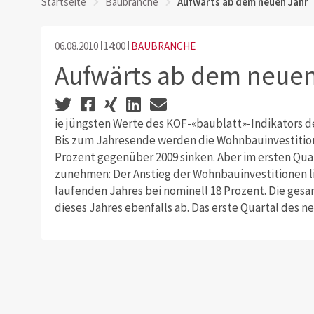
Startseite
Baubranche
Aufwärts ab dem neuen Jahr
06.08.2010
14:00
BAUBRANCHE
Aufwärts ab dem neuen
ie jüngsten Werte des KOF-«baublatt»-Indikators d
Bis zum Jahresende werden die Wohnbauinvestition
Prozent gegenüber 2009 sinken. Aber im ersten Qua
zunehmen: Der Anstieg der Wohnbauinvestitionen l
laufenden Jahres bei nominell 18 Prozent. Die ges
dieses Jahres ebenfalls ab. Das erste Quartal des ne