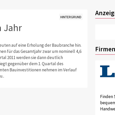
Anzeig
HINTERGRUND
 Jahr
euten auf eine Erholung der Baubranche hin.
Firmen
en für das Gesamtjahr zwar um nominell 4,6
rtal 2011 werden sie dann deutlich
iegt gegenüber dem 1. Quartal des
amten Bauinvestitionen nehmen im Verlauf
u..
Finden 
bequem 
Handwer