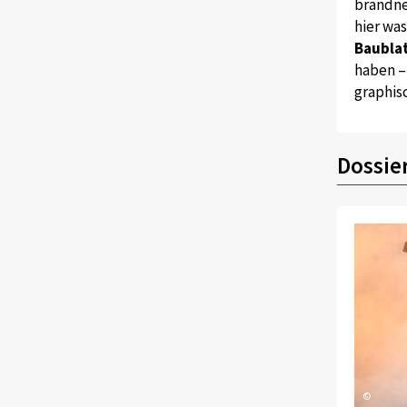
brandne
hier wa
Baublat
haben –
graphis
Dossie
©