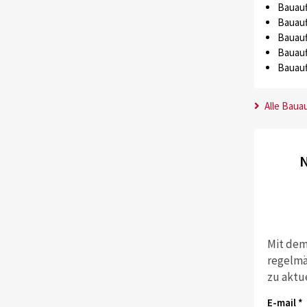
Bauauf
Bauauf
Bauauf
Bauauf
Bauauf
Alle Baua
N
Mit dem
regelmä
zu aktu
E-mail *