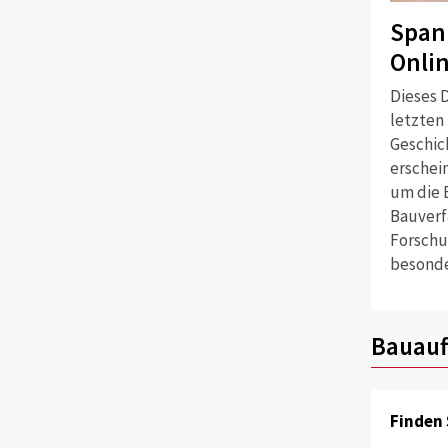
Span
Onli
Dieses D
letzten
Geschich
erschei
um die 
Bauverf
Forschu
besonde
Bauauf
Finden 