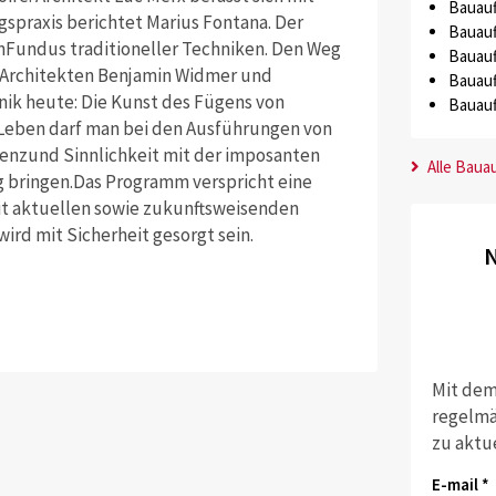
Bauauf
spraxis berichtet Marius Fontana. Der
Bauauf
nFundus traditioneller Techniken. Den Weg
Bauauf
 Architekten Benjamin Widmer und
Bauauf
nik heute: Die Kunst des Fügens von
Bauauf
 Leben darf man bei den Ausführungen von
lenzund Sinnlichkeit mit der imposanten
Alle Baua
 bringen.Das Programm verspricht eine
it aktuellen sowie zukunftsweisenden
ird mit Sicherheit gesorgt sein.
N
Mit dem
regelmä
zu aktu
E-mail *