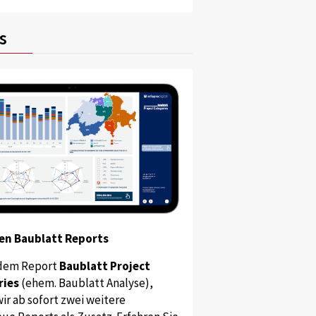
s
en Baublatt Reports
dem Report
Baublatt Project
ries
(ehem. Baublatt Analyse),
ir ab sofort zwei weitere