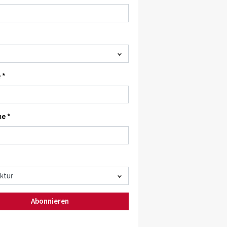
 *
e *
Abonnieren