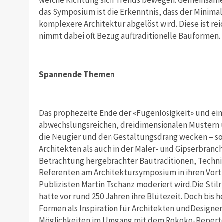
das Symposium ist die Erkenntnis, dass der Minim
komplexere Architektur abgelöst wird. Diese ist re
nimmt dabei oft Bezug auftraditionelle Bauformen.
Spannende Themen
Das prophezeite Ende der «Fugenlosigkeit» und ei
abwechslungsreichen, dreidimensionalen Mustern
die Neugier und den Gestaltungsdrang wecken – so
Architekten als auch in der Maler- und Gipserbranc
Betrachtung hergebrachter Bautraditionen, Techni
Referenten am Architektursymposium in ihren Vort
Publizisten Martin Tschanz moderiert wird.Die Stil
hatte vor rund 250 Jahren ihre Blütezeit. Doch bis 
Formen als Inspiration für Architekten undDesigner. 
Möglichkeiten im Umgang mit dem Rokoko-Repertoir