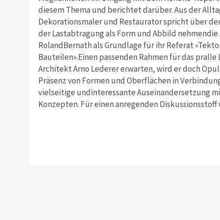
diesem Thema und berichtet darüber. Aus der Alltag
Dekorationsmaler und Restaurator spricht über de
der Lastabtragung als Form und Abbild nehmendie
RolandBernath als Grundlage für ihr Referat «Tekto
Bauteilen».Einen passenden Rahmen für das pralle
Architekt Arno Lederer erwarten, wird er doch Opu
Präsenz von Formen und Oberflächen in Verbindung
vielseitige undinteressante Auseinandersetzung m
Konzepten. Für einen anregenden Diskussionsstoff w