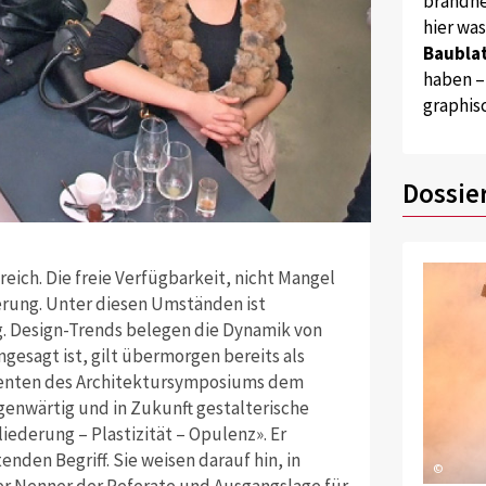
brandne
hier wa
Baublat
haben –
graphis
Dossie
ereich. Die freie Verfügbarkeit, nicht Mangel
rung. Unter diesen Umständen ist
ig. Design-Trends belegen die Dynamik von
gesagt ist, gilt übermorgen bereits als
erenten des Architektursymposiums dem
genwärtig und in Zukunft gestalterische
liederung – Plastizität – Opulenz». Er
den Begriff. Sie weisen darauf hin, in
©
r Nenner der Referate und Ausgangslage für