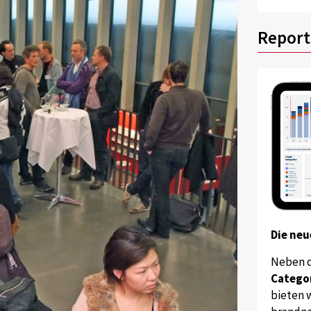
Report
Die neu
Neben 
Catego
bieten w