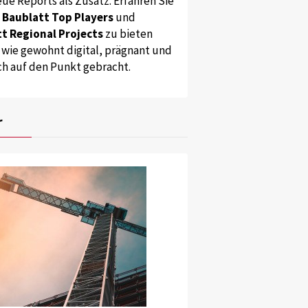
ue Reports als Zusatz. Erfahren Sie
s
Baublatt Top Players
und
t Regional Projects
zu bieten
 wie gewohnt digital, prägnant und
ch auf den Punkt gebracht.
r