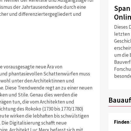
Span
alismus der Jahrtausendwende durch eine
icher und differenziertergegliedert und
Onli
Dieses D
letzten
Geschich
erschei
um die 
Bauverf
ne vorausgesagte neue Ära von
Forschu
 und phantasievollen Schattenwürfen muss
besonde
wohl unter den Architektinnen und
he. Diese Trendwende regt an zu einer neuen
ken und Stile. Genau dies werden die
Bauauf
rägen tun, die vom Architekten und
richtung des Rokoko (1730 bis 1770/1780)
heute wirken die lebhaften bis schwülstigen
Finden 
Die Digitalisierung schafft neue
e. Architekt Luc Merx befasst sich mit