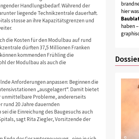
brandne
ringender Handlungsbedarf. Während der
hier wa
darunter liegende Technikzentrale dauerhaft.
Baublat
itals stosse an ihre Kapazitätsgrenzen und
haben –
eiter.
graphis
ch die Kosten für den Modulbau auf rund
kzentrale dürften 37,5 Millionen Franken
r, können kommenden Frühling die
Dossie
ohl der Modulbau als auch die
elnde Anforderungen anpassen: Beginnen die
ntensivstationen „ausgelagert“. Damit bietet
r unmittelbare Probleme, andererseits
er rund 20 Jahre dauernden
 sei die Einreichung des Baugesuchs auch
itals, sagt Rita Ziegler, Vorsitzende der
©
m Ende der Gesamterneuerung „eine in sich