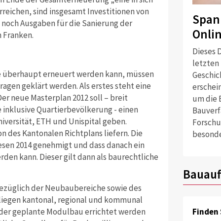
erreichen, sind insgesamt Investitionen von
Span
 noch Ausgaben für die Sanierung der
Onli
n Franken.
Dieses D
letzten
age überhaupt erneuert werden kann, müssen
Geschich
ragen geklärt werden. Als erstes steht eine
erschei
er neue Masterplan 2012 soll – breit
um die 
 inklusive Quartierbevölkerung - einen
Bauverf
versität, ETH und Unispital geben.
Forschu
ion des Kantonalen Richtplans liefern. Die
besonde
esen 2014 genehmigt und dass danach ein
rden kann. Dieser gilt dann als baurechtliche
Bauauf
bezüglich der Neubaubereiche sowie des
liegen kantonal, regional und kommunal
Finden 
 der geplante Modulbau errichtet werden