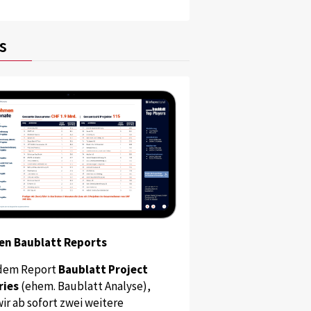
s
en Baublatt Reports
dem Report
Baublatt Project
ries
(ehem. Baublatt Analyse),
ir ab sofort zwei weitere