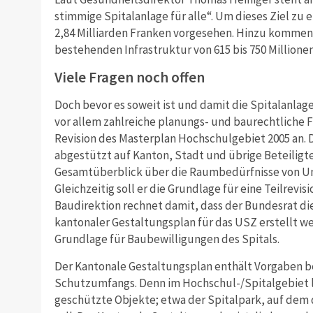
stimmige Spitalanlage für alle“. Um dieses Ziel zu 
2,84 Milliarden Franken vorgesehen. Hinzu kommen
bestehenden Infrastruktur von 615 bis 750 Millione
Viele Fragen noch offen
Doch bevor es soweit ist und damit die Spitalanl
vor allem zahlreiche planungs- und baurechtliche F
Revision des Masterplan Hochschulgebiet 2005 an. D
abgestützt auf Kanton, Stadt und übrige Beteiligte
Gesamtüberblick über die Raumbedürfnisse von Uni
Gleichzeitig soll er die Grundlage für eine Teilrevis
Baudirektion rechnet damit, dass der Bundesrat di
kantonaler Gestaltungsplan für das USZ erstellt we
Grundlage für Baubewilligungen des Spitals.
Der Kantonale Gestaltungsplan enthält Vorgaben 
Schutzumfangs. Denn im Hochschul-/Spitalgebiet 
geschützte Objekte; etwa der Spitalpark, auf dem