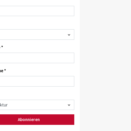
 *
e *
Abonnieren