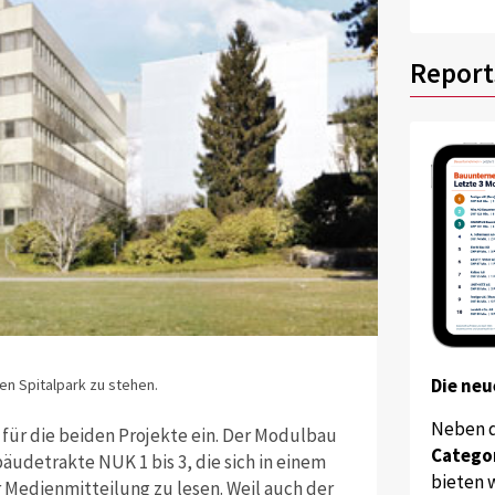
Report
Die neu
n Spitalpark zu stehen.
Neben 
 für die beiden Projekte ein. Der Modulbau
Catego
bäudetrakte NUK 1 bis 3, die sich in einem
bieten w
r Medienmitteilung zu lesen. Weil auch der