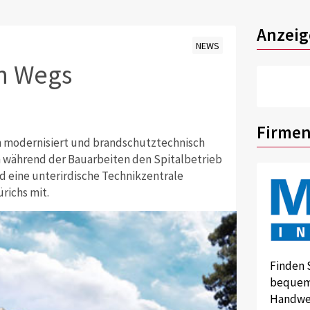
Anzeig
NEWS
n Wegs
Firmen
n modernisiert und brandschutztechnisch
 während der Bauarbeiten den Spitalbetrieb
d eine unterirdische Technikzentrale
richs mit.
Finden 
bequem 
Handwer