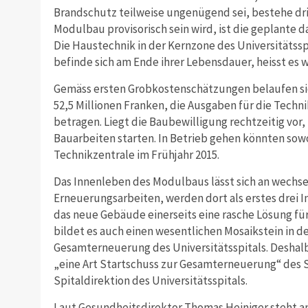
Brandschutz teilweise ungenügend sei, bestehe d
Modulbau provisorisch sein wird, ist die geplante 
Die Haustechnik in der Kernzone des Universitätssp
befinde sich am Ende ihrer Lebensdauer, heisst es w
Gemäss ersten Grobkostenschätzungen belaufen si
52,5 Millionen Franken, die Ausgaben für die Techni
betragen. Liegt die Baubewilligung rechtzeitig vo
Bauarbeiten starten. In Betrieb gehen könnten sow
Technikzentrale im Frühjahr 2015.
Das Innenleben des Modulbaus lässt sich an wechs
Erneuerungsarbeiten, werden dort als erstes drei I
das neue Gebäude einerseits eine rasche Lösung fü
bildet es auch einen wesentlichen Mosaikstein in d
Gesamterneuerung des Universitätsspitals. Deshalb
„eine Art Startschuss zur Gesamterneuerung“ des Sp
Spitaldirektion des Universitätsspitals.
Laut Gesundheitsdirektor Thomas Heiniger steht a