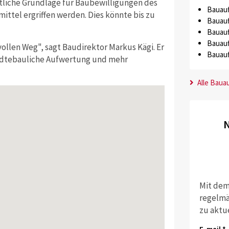
htliche Grundlage für Baubewilligungen des
Bauauf
ttel ergriffen werden. Dies könnte bis zu
Bauauf
Bauauf
Bauauf
ollen Weg", sagt Baudirektor Markus Kägi. Er
Bauauf
tädtebauliche Aufwertung und mehr
Alle Baua
N
Mit dem
regelmä
zu aktu