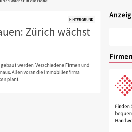
Zürich wächst in die Höhe
Anzeig
HINTERGRUND
auen: Zürich wächst
Firmen
ter gebaut werden. Verschiedene Firmen und
inaus. Allen voran die Immobilienfirma
ken plant.
Finden 
bequem 
Handwer