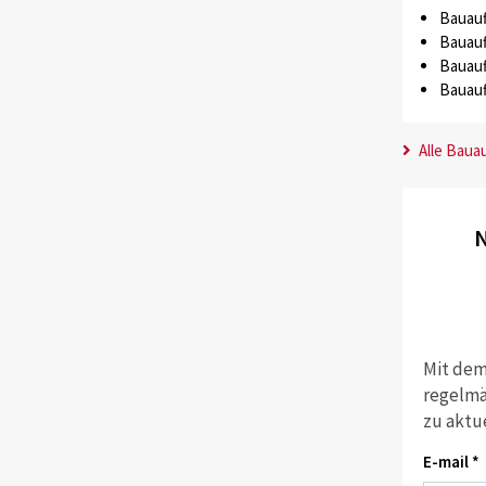
Bauauf
Bauauf
Bauauf
Bauauf
Alle Baua
N
Mit dem
regelmä
zu aktu
E-mail *