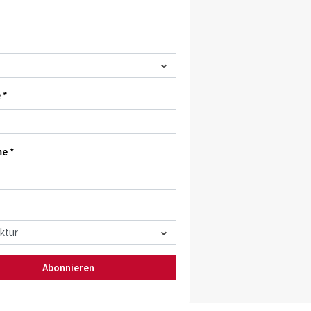
 *
e *
Abonnieren