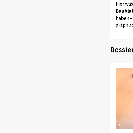
hier wa
Baublat
haben –
graphis
Dossie
©