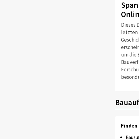
Span
Onli
Dieses D
letzten
Geschich
erschei
um die 
Bauverf
Forschu
besonde
Bauauf
Finden 
Bauauf