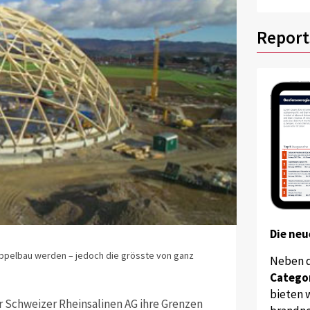
Report
Die neu
uppelbau werden – jedoch die grösste von ganz
Neben 
Catego
bieten w
r Schweizer Rheinsalinen AG ihre Grenzen