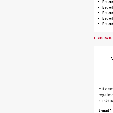
Bauauf
Bauauf
Bauauf
Bauauf
Bauauf
Alle Baua
N
Mit dem
regelmä
zu aktu
E-mail *