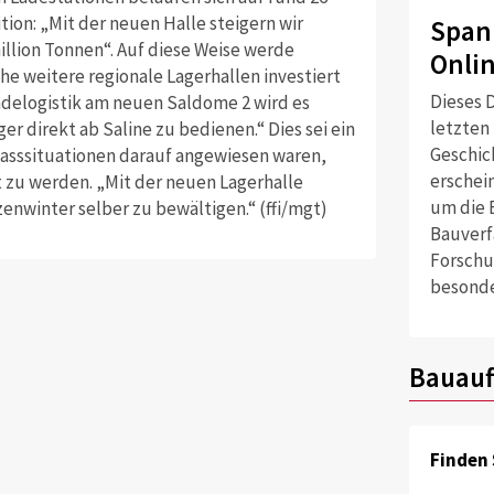
tion: „Mit der neuen Halle steigern wir
Span
illion Tonnen“. Auf diese Weise werde
Onli
che weitere regionale Lagerhallen investiert
Dieses D
ladelogistik am neuen Saldome 2 wird es
letzten
r direkt ab Saline zu bedienen.“ Dies sei ein
Geschich
passsituationen darauf angewiesen waren,
erschei
t zu werden. „Mit der neuen Lagerhalle
um die 
enwinter selber zu bewältigen.“ (ffi/mgt)
Bauverf
Forschu
besonde
Bauauf
Finden 