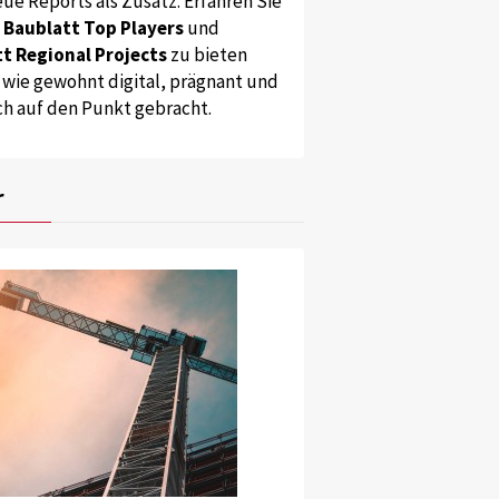
ue Reports als Zusatz. Erfahren Sie
s
Baublatt Top Players
und
t Regional Projects
zu bieten
 wie gewohnt digital, prägnant und
ch auf den Punkt gebracht.
r