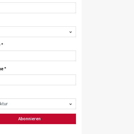
 *
e *
Abonnieren