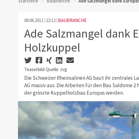
Startseite
Baubranche
Ade Salzmangel dank Europas
08.06.2011
22:12
BAUBRANCHE
Ade Salzmangel dank E
Holzkuppel
Teaserbild-Quelle: zvg
Die Schweizer Rheinsalinen AG baut ihr zentrales La
AG massiv aus. Die Arbeiten für den Bau Saldome 2 
der grösste Kuppelholzbau Europas werden.