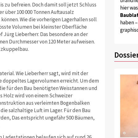
brandne
is zu befreien. Doch damit soll jetzt Schluss
hier wa
der über 100 000 Tonnen Auftausalz
Baublat
önnen. Wie die vorherigen Lagerhallen soll
haben –
össte Volumen bei kleinster Oberfläche
graphis
f Jürg Lieberherr. Das besondere an der
einen Durchmesser von 120 Meter aufweisen.
olzkuppelbau.
Dossie
aterial. Wie Lieberherr sagt, wird mit der
lle doppeltes Lagervolumen erreicht. Um dem
ie für den Bau benötigten Weisstannen und
as Holz wird von einem Schweizer
nstruktion aus verleimten Bogenbalken
die salzhaltige Luft im Lager. Für den Bau
den, Das entspricht ungefähr 500 Bäumen,
.
©
n Ladestationen belaufen sich auf rund 26