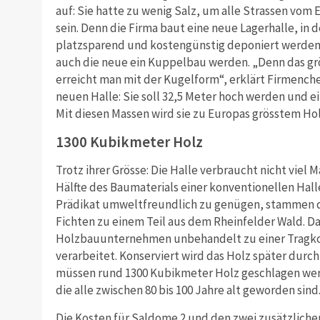
auf: Sie hatte zu wenig Salz, um alle Strassen vom E
sein. Denn die Firma baut eine neue Lagerhalle, in 
platzsparend und kostengünstig deponiert werden k
auch die neue ein Kuppelbau werden. „Denn das gr
erreicht man mit der Kugelform“, erklärt Firmenche
neuen Halle: Sie soll 32,5 Meter hoch werden und 
Mit diesen Massen wird sie zu Europas grösstem H
1300 Kubikmeter Holz
Trotz ihrer Grösse: Die Halle verbraucht nicht viel M
Hälfte des Baumaterials einer konventionellen Ha
Prädikat umweltfreundlich zu genügen, stammen d
Fichten zu einem Teil aus dem Rheinfelder Wald. D
Holzbauunternehmen unbehandelt zu einer Tragko
verarbeitet. Konserviert wird das Holz später durch 
müssen rund 1300 Kubikmeter Holz geschlagen wer
die alle zwischen 80 bis 100 Jahre alt geworden sind
Die Kosten für Saldome 2 und den zwei zusätzliche