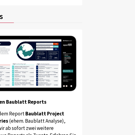
s
en Baublatt Reports
dem Report
Baublatt Project
ries
(ehem. Baublatt Analyse),
ir ab sofort zwei weitere