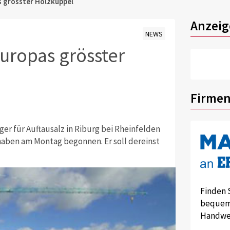
 grösster Holzkuppel
Anzeig
NEWS
uropas grösster
Firmen
ger für Auftausalz in Riburg bei Rheinfelden
haben am Montag begonnen. Er soll dereinst
Finden 
bequem 
Handwer