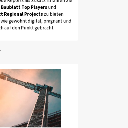
ue Reports als Zusatz. Erfahren Sie
s
Baublatt Top Players
und
t Regional Projects
zu bieten
 wie gewohnt digital, prägnant und
ch auf den Punkt gebracht.
r