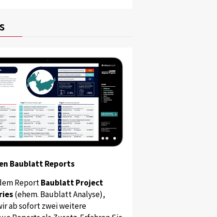
s
en Baublatt Reports
dem Report
Baublatt Project
ries
(ehem. Baublatt Analyse),
ir ab sofort zwei weitere