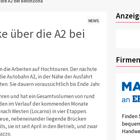
die A2 bei Bellinzona
Anzeig
NEWS
e über die A2 bei
Firmen
n die Arbeiten auf Hochtouren. Der nächste
die Autobahn A2, in der Nähe der Ausfahrt
en. Sie dauern voraussichtlich bis Ende Jahr.
ahren und hat ein Gesamtvolumen von rund
rden im Verlauf der kommenden Monate
ach Westen (Locarno) in vier Etappen.
Finden 
neue, nebeneinander liegende Brücken
bequem 
s, sie ist seit April in den Betrieb, und zwar
Handwer
azzo.