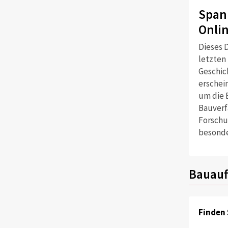
Span
Onli
Dieses D
letzten
Geschich
erschei
um die 
Bauverf
Forschu
besonde
Bauauf
Finden 