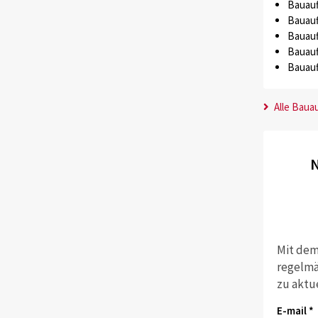
Bauauf
Bauauf
Bauauf
Bauauf
Bauauf
Alle Baua
N
Mit dem
regelmä
zu aktu
E-mail *