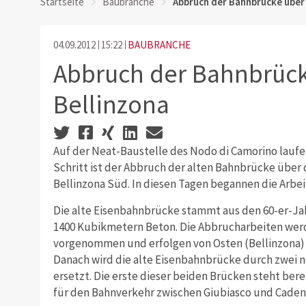
Startseite
Baubranche
Abbruch der Bahnbrücke über 
04.09.2012
15:22
BAUBRANCHE
Abbruch der Bahnbrück
Bellinzona
Auf der Neat-Baustelle des Nodo di Camorino laufe
Schritt ist der Abbruch der alten Bahnbrücke über 
Bellinzona Süd. In diesen Tagen begannen die Arbeit
Die alte Eisenbahnbrücke stammt aus den 60-er-J
1400 Kubikmetern Beton. Die Abbrucharbeiten we
vorgenommen und erfolgen von Osten (Bellinzona) n
Danach wird die alte Eisenbahnbrücke durch zwei 
ersetzt. Die erste dieser beiden Brücken steht bereit
für den Bahnverkehr zwischen Giubiasco und Caden