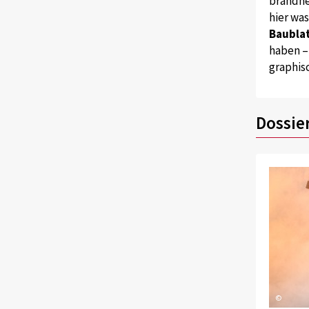
brandne
hier wa
Baublat
haben –
graphis
Dossie
©