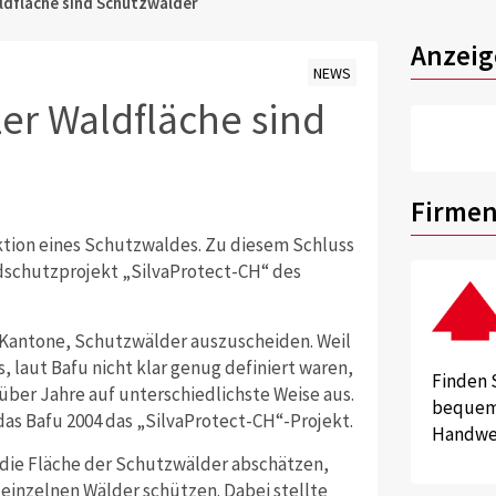
ldfläche sind Schutzwälder
Anzeig
NEWS
er Waldfläche sind
Firmen
ktion eines Schutzwaldes. Zu diesem Schluss
schutzprojekt „SilvaProtect-CH“ des
 Kantone, Schutzwälder auszuscheiden. Weil
, laut Bafu nicht klar genug definiert waren,
Finden 
über Jahre auf unterschiedlichste Weise aus.
bequem 
 das Bafu 2004 das „SilvaProtect-CH“-Projekt.
Handwer
 die Fläche der Schutzwälder abschätzen,
einzelnen Wälder schützen. Dabei stellte