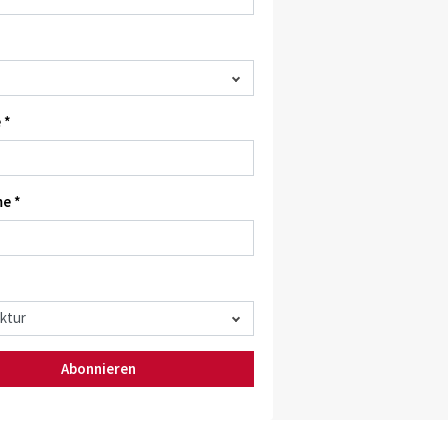
 *
e *
Abonnieren