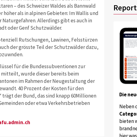
ektaren – des Schweizer Waldes als Bannwald
Report
r höher als in alpinen Gebieten: Im Wallis und
Naturgefahren. Allerdings gibt es auch in
adt oder Genf Schutzwälder.
potenziell Rutschungen, Lawinen, Felsstürzen
auch der grösste Teil der Schutzwälder dazu,
abzuwnden.
lüssel für die Bundessubventionen zur
mitteilt, wurde dieser bereits beim
antonen im Rahmen der Neugestaltung der
wandt. 40 Prozent der Kosten für den
Die neu
trägt der Bund, das sind knapp 60Millionen
, Gemeinden oder etwa Verkehrsbetrieben
Neben 
Catego
bieten w
fu.admin.ch
brandne
hier wa