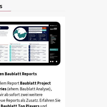
s
en Baublatt Reports
dem Report
Baublatt Project
ries
(ehem. Baublatt Analyse),
ir ab sofort zwei weitere
ue Reports als Zusatz. Erfahren Sie
s
Baublatt Top Players
und