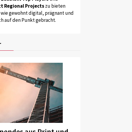
t Regional Projects
zu bieten
 wie gewohnt digital, prägnant und
ch auf den Punkt gebracht.
r
nendes aus Print und