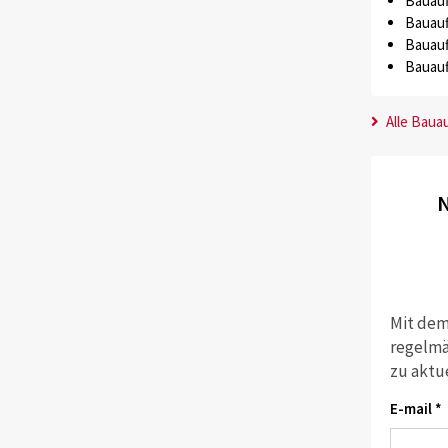
Bauauf
Bauauf
Bauauf
Bauauf
Alle Baua
N
Mit dem
regelmä
zu aktu
E-mail *