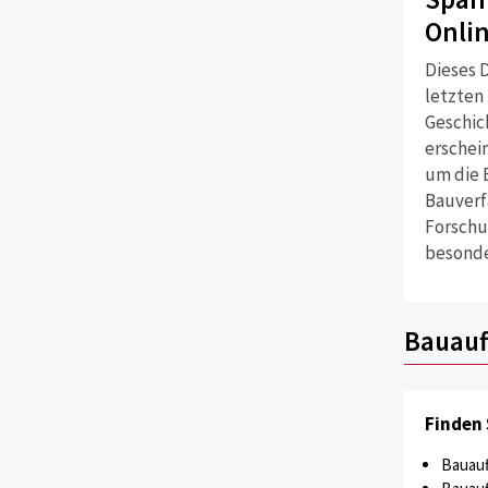
Onli
Dieses D
letzten
Geschich
erschei
um die 
Bauverf
Forschu
besonde
Bauauf
Finden 
Bauauf