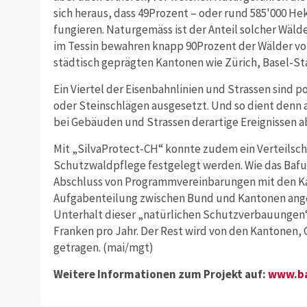
sich heraus, dass 49Prozent – oder rund 585'000 H
fungieren. Naturgemäss ist der Anteil solcher Wälde
im Tessin bewahren knapp 90Prozent der Wälder vor 
städtisch geprägten Kantonen wie Zürich, Basel-St
Ein Viertel der Eisenbahnlinien und Strassen sind 
oder Steinschlägen ausgesetzt. Und so dient denn 
bei Gebäuden und Strassen derartige Ereignissen 
Mit „SilvaProtect-CH“ konnte zudem ein Verteilsch
Schutzwaldpflege festgelegt werden. Wie das Bafu 
Abschluss von Programmvereinbarungen mit den K
Aufgabenteilung zwischen Bund und Kantonen ange
Unterhalt dieser „natürlichen Schutzverbauungen“ 
Franken pro Jahr. Der Rest wird von den Kantonen
getragen. (mai/mgt)
Weitere Informationen zum Projekt auf:
www.ba