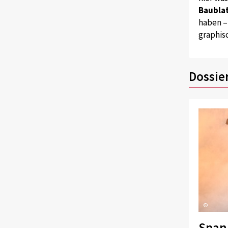
Baublat
haben –
graphis
Dossie
©
Span