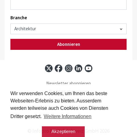
Branche
Abonnieren
Newsletter abonnieren
Baublatt abonnieren
Wir verwenden Cookies, um Ihnen das beste
Kontakt
Webseiten-Erlebnis zu bieten. Ausserdem
Impressum
werden teilweise auch Cookies von Diensten
Datenschutz
Dritter gesetzt.
Weitere Informationen
© Infopro Digital Schweiz GmbH 2026
Akzeptieren