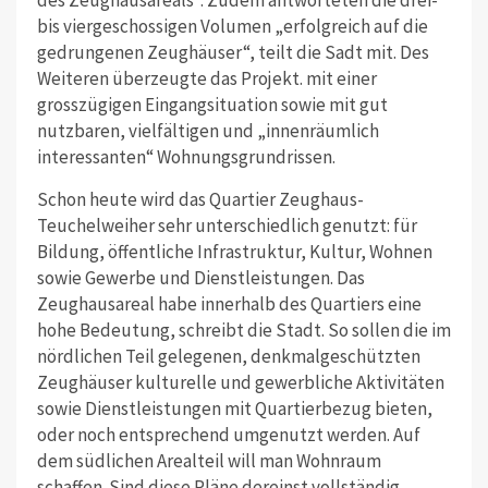
des Zeughausareals“. Zudem antworteten die drei-
bis viergeschossigen Volumen „erfolgreich auf die
gedrungenen Zeughäuser“, teilt die Sadt mit. Des
Weiteren überzeugte das Projekt. mit einer
grosszügigen Eingangsituation sowie mit gut
nutzbaren, vielfältigen und „innenräumlich
interessanten“ Wohnungsgrundrissen.
Schon heute wird das Quartier Zeughaus-
Teuchelweiher sehr unterschiedlich genutzt: für
Bildung, öffentliche Infrastruktur, Kultur, Wohnen
sowie Gewerbe und Dienstleistungen. Das
Zeughausareal habe innerhalb des Quartiers eine
hohe Bedeutung, schreibt die Stadt. So sollen die im
nördlichen Teil gelegenen, denkmalgeschützten
Zeughäuser kulturelle und gewerbliche Aktivitäten
sowie Dienstleistungen mit Quartierbezug bieten,
oder noch entsprechend umgenutzt werden. Auf
dem südlichen Arealteil will man Wohnraum
schaffen. Sind diese Pläne dereinst vollständig